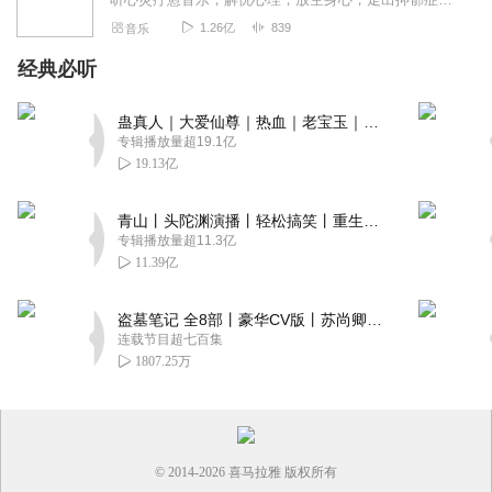
1.26亿
839
音乐
经典必听
蛊真人｜大爱仙尊｜热血｜老宝玉｜多人VIP免费有声剧
专辑播放量超19.1亿
19.13亿
青山丨头陀渊演播丨轻松搞笑丨重生穿越丨古代权谋丨VIP免费 | 多人有声剧
专辑播放量超11.3亿
11.39亿
盗墓笔记 全8部丨豪华CV版丨苏尚卿&边江 领衔 多人有声剧丨冠声文化丨南派三叔
连载节目超七百集
1807.25万
© 2014-
2026
喜马拉雅 版权所有