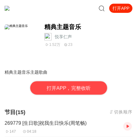
打开APP
精典主题音乐
悦享仁声
1.52万
23
精典主题音乐主题歌曲
打
开
A
P
P，完整收听
节目(15)
切换顺序
269779 [生日歌]祝我生日快乐(周笔畅)
147
04:18