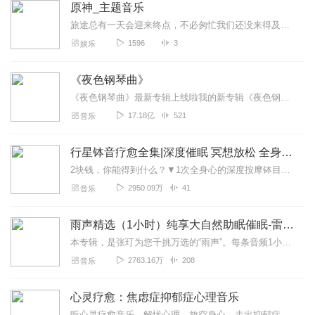
原神_主题音乐
旅途总有一天会迎来终点，不必匆忙我们还没来得及说再见，所以我不会把它当作离别当你重新踏上旅途之后，一定要记得旅途本身的意义。提瓦特的飞鸟、诗和城邦，女皇愚人和怪...
1596
3
娱乐
《夜色钢琴曲》
《夜色钢琴曲》最新专辑上线啦我的新专辑《夜色钢琴曲最新专辑》（点击跳转）已经上线，新专辑是《夜色钢琴曲》的升级版，我精选了诸多经典原创作品与大家分享，愿未来...
17.18亿
521
音乐
行星钵音疗愈全集|深度催眠 冥想放松 全身心深度按摩
2块钱，你能得到什么？▼1次全身心的深度按摩钵目前已广泛地被应用于美容Spa和按摩养生馆的疗程中，许多疗愈师使用铜钵在身体上，发现5分钟铜钵按摩的深度放松，效...
2950.09万
41
音乐
雨声精选（1小时）纯享大自然助眠催眠-雷雨声，下雨
本专辑，是张玎为您千挑万选的“雨声”。每条音频1小时，中间没有打扰。有轻柔细雨、淅淅沥沥；雨滴入水，滴答作响；隐隐雷声，隆隆为伴；流水潺潺，映入耳畔。这里没有音...
2763.16万
208
音乐
心灵疗愈：焦虑症抑郁症心理音乐
听心灵疗愈音乐，解忧心理，放空身心，走出抑郁症、焦虑症、恐惧症等情绪困扰。疗愈音乐=心灵养生最有效的聆听建议：步骤一、选择安静的环境，闭目静卧或坐。步骤二、根据...