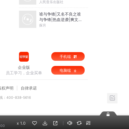
乐
人民音乐出版社
小兵
谁与争锋|又名不良之谁
与争锋|热血逆袭|爽文爆
终
笑|会员免费
探月
考和
手机端
企业版
电脑端
员工学习，企业买单
版权声明
自律承诺
：400-838-5616
x
1.0
:00