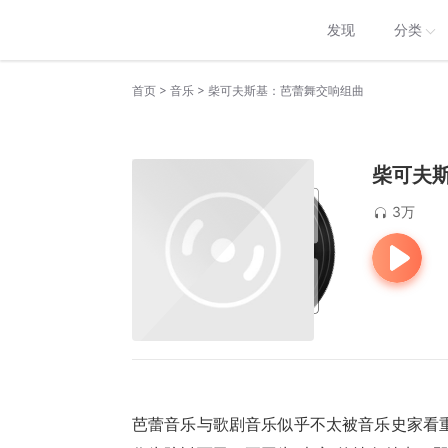
发现
分类
>
>
首页
音乐
柴可夫斯基：芭蕾舞交响组曲
柴可夫
3万
芭蕾音乐与歌剧音乐似乎不太被音乐史家看重