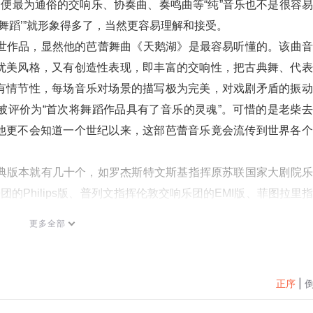
即便最为通俗的交响乐、协奏曲、奏鸣曲等“纯”音乐也不是很容
舞蹈’”就形象得多了，当然更容易理解和接受。
无数部传世作品，显然他的芭蕾舞曲《天鹅湖》是最容易听懂的。该曲
优美风格，又有创造性表现，即丰富的交响性，把古典舞、代表
有情节性，每场音乐对场景的描写极为完美，对戏剧矛盾的振动
被评价为“首次将舞蹈作品具有了音乐的灵魂”。可惜的是老柴
他更不会知道一个世纪以来，这部芭蕾音乐竟会流传到世界各个
》光是经典版本就有几十个，如罗杰斯特文斯基指挥原苏联国家大剧院
德乐团的Philips版、普列文指挥伦敦交响乐团的EMI版、菲图拉里
库尔茨指挥英国爱乐乐团的CED版、苏达兹指挥维也纳交响乐
更多全部
波维奇指挥柏林爱乐乐团的“企鹅三星带花”《柴科夫斯基芭蕾组
正序
|
蕾舞曲《天鹅湖》、《睡美人》和《胡桃夹子》的节选组合，其中《