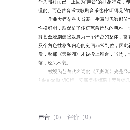
作为陪衬而已。正因为“声音”的抽象特点，
懂的。而芭蕾音乐或歌剧音乐这种“听得见的‘
        作曲大师柴科夫斯基一生写过
性格鲜明，既保留了传统芭蕾音乐的典雅、
舞甚至哑剧连接发展为一个严密的整体，富
及个角色性格和内心的刻画非常到位，因此
后，整部《天鹅湖》才被搬上舞台，当然，
落，经久不衰。
        被视为芭蕾代名词的《天鹅湖
的Melodila VIC版、安塞美指挥瑞士罗曼
阿姆斯特丹音乐会堂乐团的Decca版、
Denon版等。 不容置疑，这张由罗斯特罗
是最好的
版本之一
。
评价
（
0
）
声音
（
0
）
        该碟是老柴一生所写的三部芭