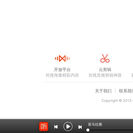
编排《睡美人》组曲。因为组曲是纯粹用来
        《胡桃夹子》是为一个圣诞晚
战胜了邪恶势力。其中，第二幕的《雪花圆
曲《花之圆舞曲》中，我们能听到维也纳圆
        这部芭蕾舞剧每段音乐的乐器配
他那卓越的创作才能。
开放平台
云剪辑
对接海量精彩内容
在线音频剪辑神器
关于我们
联系我
Copyright © 2012-
喜马拉雅