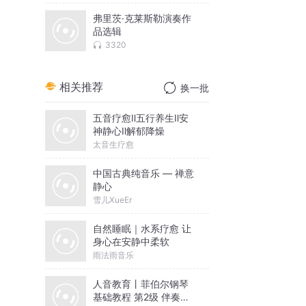
司
弗里茨·克莱斯勒演奏作
的质
品选辑
3320
别
是与
相关推荐
换一批
成音
五音疗愈Ⅱ五行养生Ⅱ安
的。
神静心Ⅱ解郁降燥
太音生疗愈
在
为
中国古典纯音乐 — 禅意
静心
雪儿XueEr
这个
自然睡眠｜水系疗愈 让
接
身心在安静中柔软
雨法雨音乐
人都
人音教育丨菲伯尔钢琴
着手
基础教程 第2级 伴奏音