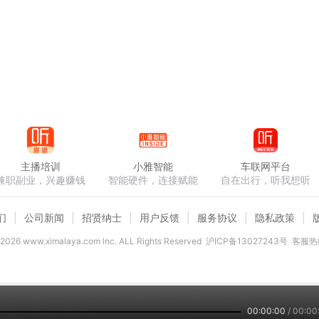
听的，因此它并没有按芭蕾舞剧的剧情顺序演奏。
会所作。作品描写的是胡桃小兵与鼠王在圣诞节打仗的故事，最终胡桃
舞曲》的女声合唱，使人们感受到了圣诞节雪花纷飞的场面。从
舞曲，这又是柴可夫斯基作品欧化的一个表现。
置都不尽相同, 它反映出作曲家对各段乐曲内容、情趣和风格的审慎思
主播培训
小雅智能
车联网平台
兼职副业，兴趣赚钱
智能硬件，连接赋能
自在出行，听我想听
们
公司新闻
招贤纳士
用户反馈
服务协议
隐私政策
2026
www.ximalaya.com lnc. ALL Rights Reserved
沪ICP备13027243号
客服热线
00:00:00
/
00:00