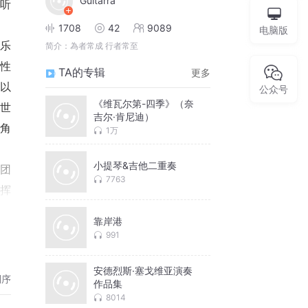
Guitarra
易听
1708
42
9089
电脑版
音乐
简介：
為者常成 行者常至
性
TA的专辑
更多
以
公众号
《维瓦尔第-四季》（奈
去世
吉尔·肯尼迪）
角
1万
小提琴&吉他二重奏
乐团
7763
指挥
团的
靠岸港
曲》
991
安德烈斯·塞戈维亚演奏
倒序
作品集
天鹅
8014