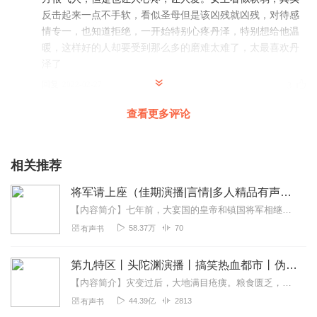
反击起来一点不手软，看似圣母但是该凶残就凶残，对待感
情专一，也知道拒绝，一开始特别心疼丹泽，特别想给他温
暖，这样好的人却要受到那么多的磨难太难了，太最喜欢丹
泽了
回复
2022-02-27
3
查看更多评论
听友393802984
写的很好，男主把人物用声音诠释很好！有没有这类书的推
荐？
相关推荐
回复
2022-03-30
1
将军请上座（佳期演播|言情|多人精品有声小说）
1781031xmly
【内容简介】七年前，大宴国的皇帝和镇国将军相继去世。“皇二代”李扶摇被迫继承皇位，“将二代”燕尘也接过镇国将军一职。两人本是形影不离一起长大的青梅竹马，可自打...
很不错啊！蛮搞笑的😄这是一物降一物，小绵羊拿下糙汉子
58.37万
70
有声书
大灰狼的甜宠剧😄
回复
2022-02-03
第九特区丨头陀渊演播丨搞笑热血都市丨伪戒丨VIP免费多人有声剧
1
【内容简介】灾变过后，大地满目疮痍。粮食匮乏，资源紧俏，局势混乱……一位从待规划区杀出来的青年，背对着漫天黄沙，孤身来到九区谋生，却不曾想偶然结识三五好友，一念...
甜甜笑梨子
44.39亿
2813
有声书
非常好听有趣的小说，配音特别棒。