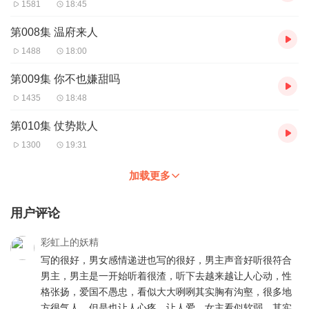
1581
18:45
第008集 温府来人
1488
18:00
第009集 你不也嫌甜吗
1435
18:48
第010集 仗势欺人
1300
19:31
加载更多
用户评论
彩虹上的妖精
写的很好，男女感情递进也写的很好，男主声音好听很符合
男主，男主是一开始听着很渣，听下去越来越让人心动，性
格张扬，爱国不愚忠，看似大大咧咧其实胸有沟壑，很多地
方很气人，但是也让人心疼，让人爱。女主看似软弱，其实