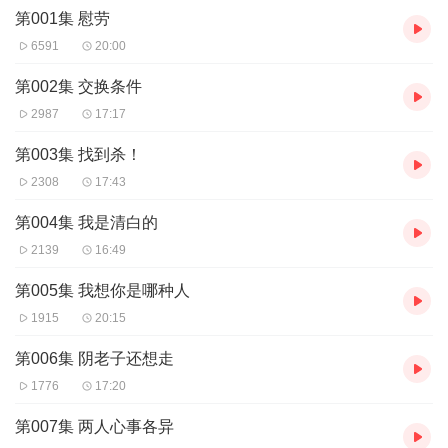
第001集 慰劳
2鱼：黑岩网签约作者，其作品有《不服就上：将军请自重》、《斩
春风》。
6591
20:00
主播：
苍穹蔚蓝，《末世重生之女修士》《混血狂仙极品孤女要遮天》
第002集 交换条件
《魂穿后宫 恶毒女配不好当》《农女的锦鲤人生》《王爷又掐我桃
2987
17:17
花了》等。
水鬼 ，代表作：《爱上傲娇女上司》《奇闻异事之诡异实录》《希
第003集 找到杀！
区柯克悬疑录》等。
2308
17:43
购买须知：
1、本作品为付费有声书，前30集为免费试听，购买成功后，即可收
第004集 我是清白的
听，可下载重复收听。
2、版权归原作者所有，严禁翻录成任何形式，严禁在任何第三方平
2139
16:49
台传播，违者将追究其法律责任。
第005集 我想你是哪种人
3、在购买过程中，如果您有任何问题，可在喜马拉雅APP【账号】-
【帮助与反馈】中咨询在线客服，如果在线客服都未取得联系，也
1915
20:15
可拨打客服电话：400-838-5616。
第006集 阴老子还想走
1776
17:20
第007集 两人心事各异