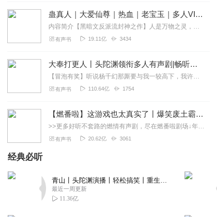
回复
2023-12-22
蛊真人｜大爱仙尊｜热血｜老宝玉｜多人VIP免费有声剧
0
内容简介【黑暗文反派流封神之作】人是万物之灵，蛊是天地真精。一个穿越者不断重生的故事。一个养蛊、炼蛊、用蛊的奇特世界。配音组（男角色）老宝玉旁白...
李華儿
19.11亿
3434
有声书
劇情精彩 、很喜歡男主粗獷生動的演譯～
回复
2022-08-11
大奉打更人丨头陀渊领衔多人有声剧|畅听全集|王鹤棣、田曦薇主演影视剧原著|卖报小郎君
0
【冒泡有奖】听说杨千幻那厮要与我一较高下，我许七安要开始装叉了！快进入声音播放页戳下方输入框，冒个泡偷偷告诉我，我要用哪些诗词才能胜过他？说得好的，有赏！202...
春春spring_rh
110.64亿
1754
有声书
覃念qin 谭是tan
回复
2021-06-03
【燃番啦】这游戏也太真实了丨爆笑废土霸榜神作丨紫襟剧社制作
0
>>更多好听不套路的燃情有声剧，尽在燃番啦剧场↓年度重磅推荐本专辑为VIP免费专辑每天上午10点5集更新，订阅可以听到最新内容哦！每周抽一个专辑五星优质评论送...
20.62亿
3061
有声书
经典必听
青山丨头陀渊演播丨轻松搞笑丨重生穿越丨古代权谋丨VIP免费 | 多人有声剧
最近一周更新
11.36亿