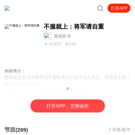
打开APP
不服就上：将军请自重
黑岩听书
10.93万
518
内容简介：
覃炀最近发现自家平日不爱吭声的小娘子念头不正，邪得没名堂！
跟了老子还想跑？！
温婉蓉一脸不满，她忍够他张扬又鬼畜的性格。
再说他不喜欢她，管她去哪。
他不让她走，她偏要走。
打
开
A
P
P，完整收听
趁夜黑风高，她前脚出门，他后脚追上，五花大绑扛回去。
最后，他问她：要我还是要跑？不说话？看来没调教好⋯⋯
她投降：要你，要你。
他冷哼，再跑就打断你的腿！
节目(289)
切换顺序
作者：