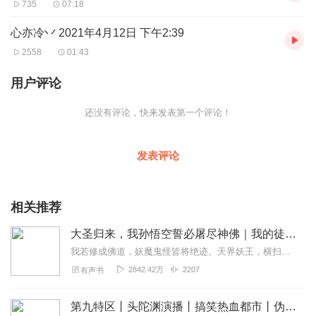
735
07:18
心亦冷丷 2021年4月12日 下午2:39
2558
01:43
用户评论
还没有评论，快来发表第一个评论！
发表评论
相关推荐
大圣归来，我孙悟空誓必屠尽神佛｜我的徒弟都成圣了
我若修成佛道，妖魔鬼怪皆将绝迹。天界妖王，横扫三界，霸气无人能敌！【内容简介】穿越西游，系统给苏玄开了一个书店，本想躺平的苏玄突然发现，只要有人看他的书就有机会...
2842.42万
2207
有声书
第九特区丨头陀渊演播丨搞笑热血都市丨伪戒丨VIP免费多人有声剧