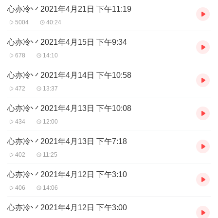
心亦冷丷 2021年4月21日 下午11:19
五百年有太多的轮回，有无数的星辰沧海，升腾湮灭。
5004
40:24
而他用了人间五百年，练就了一身神鬼莫测的传音术，拖着这苍老
心亦冷丷 2021年4月15日 下午9:34
的驱壳，走到如来身前，只为对我说出那一句诸天之中，唯有我能
678
14:10
耳闻的话。
心亦冷丷 2021年4月14日 下午10:58
“玄奘。大圣魂归，十万阴曹。昔年他护你西行斩妖除魔，而今唯有
472
13:37
你可以东往，引渡大圣归来。”
心亦冷丷 2021年4月13日 下午10:08
434
12:00
心亦冷丷 2021年4月13日 下午7:18
402
11:25
心亦冷丷 2021年4月12日 下午3:10
406
14:06
心亦冷丷 2021年4月12日 下午3:00