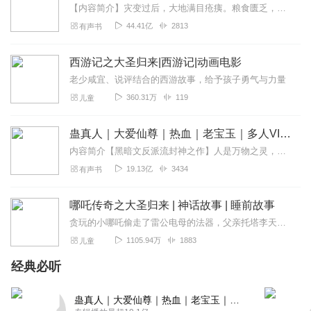
【内容简介】灾变过后，大地满目疮痍。粮食匮乏，资源紧俏，局势混乱……一位从待规划区杀出来的青年，背对着漫天黄沙，孤身来到九区谋生，却不曾想偶然结识三五好友，一念...
44.41亿
2813
有声书
西游记之大圣归来|西游记|动画电影
老少咸宜、说评结合的西游故事，给予孩子勇气与力量
360.31万
119
儿童
蛊真人｜大爱仙尊｜热血｜老宝玉｜多人VIP免费有声剧
内容简介【黑暗文反派流封神之作】人是万物之灵，蛊是天地真精。一个穿越者不断重生的故事。一个养蛊、炼蛊、用蛊的奇特世界。配音组（男角色）老宝玉旁白...
19.13亿
3434
有声书
哪吒传奇之大圣归来 | 神话故事 | 睡前故事
贪玩的小哪吒偷走了雷公电母的法器，父亲托塔李天王无奈之下请太上老君帮他管教，哪知淘气的哪吒把天宫闹的鸡飞狗跳。一个机缘巧合，哪吒发现了东海龙宫图谋造反的秘密，犹...
1105.94万
1883
儿童
经典必听
蛊真人｜大爱仙尊｜热血｜老宝玉｜多人VIP免费有声剧