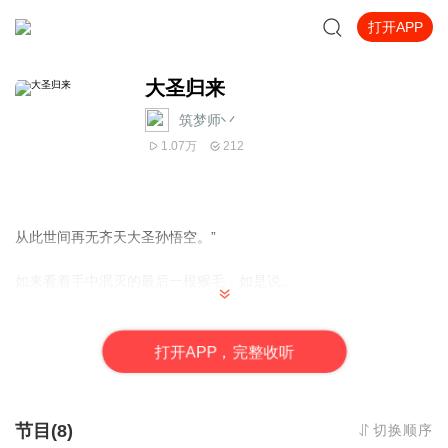
打开APP
大圣归来
筑梦师丷
1.07万
212
从此世间再无齐天大圣孙悟空。”
如来看着手中泯灭的最后一根猴毛，如是说。
万天朝拜，诸佛纷至沓来，宇宙中央，所有人见证了猴子人世间最
后的一抹身姿。
打
开
A
P
P，完整收听
这是猴子最无能的一根猴毛，是法力最为悲弱的一具分身。
节目(8)
切换顺序
可也正是因此，他苟活了五百年。