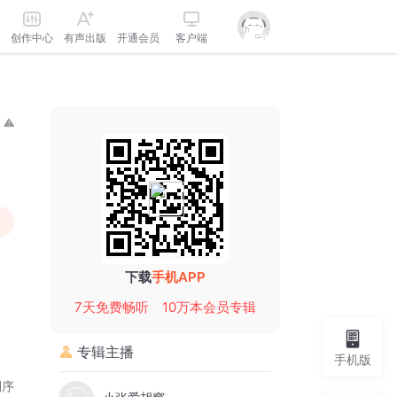
创作中心
有声出版
开通会员
客户端
下载
手机APP
7天免费畅听
10万本会员专辑
专辑主播
手机版
倒序