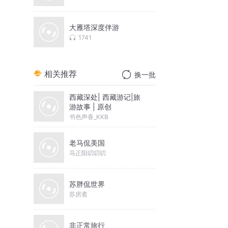
大雁塔深度伴游
1741
相关推荐
换一批
西藏深处| 西藏游记|旅
游故事 | 原创
书色声香_KKB
老马侃美国
马正阳叨叨叨
苏胖侃世界
苏房斋
非正常旅行