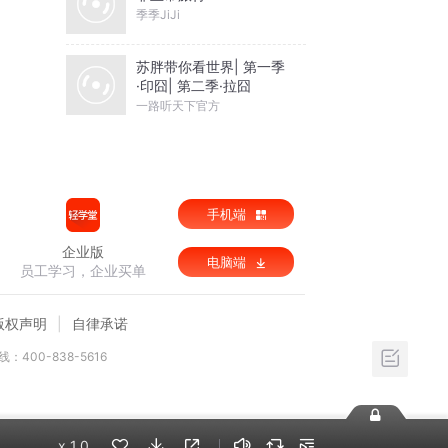
季季JiJi
苏胖带你看世界| 第一季
·印囧| 第二季·拉囧
一路听天下官方
手机端
企业版
电脑端
员工学习，企业买单
版权声明
自律承诺
：400-838-5616
x
1.0