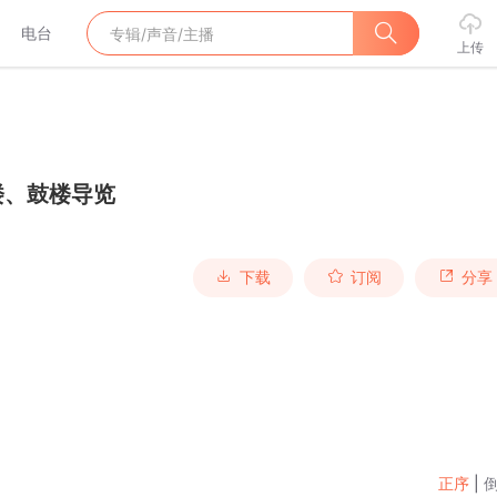
电台
上传
楼、鼓楼导览
下载
订阅
分享
正序
|