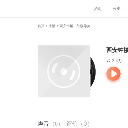
发现
分类
>
>
首页
生活
西安钟楼、鼓楼导览
西安钟
2.4万
评价
（
0
）
声音
（
0
）