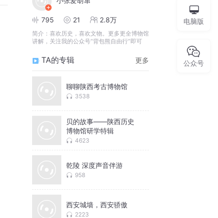
小张爱胡窜
795
21
2.8万
电脑版
简介：
喜欢历史，喜欢文物。更多更全博物馆
讲解，关注我的公众号“背包熊自由行”即可
TA的专辑
更多
公众号
聊聊陕西考古博物馆
3538
贝的故事——陕西历史
博物馆研学特辑
4623
乾陵 深度声音伴游
958
西安城墙，西安骄傲
2223