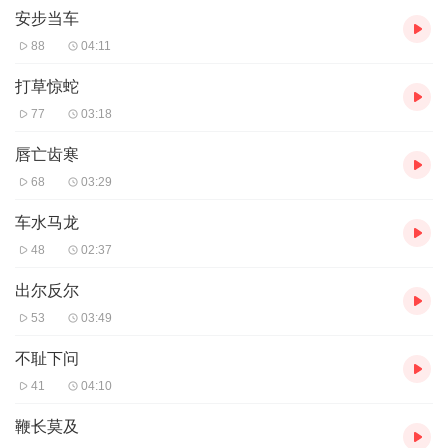
安步当车
88
04:11
打草惊蛇
77
03:18
唇亡齿寒
68
03:29
车水马龙
48
02:37
出尔反尔
53
03:49
不耻下问
41
04:10
鞭长莫及