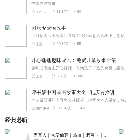
中国成语故事
35.34万
80
有声书
贝乐虎成语故事
《贝乐虎成语故事》在尊重成语本意的基础上，把枯燥难懂的成语改编成一个个情节丰富、有趣又生动的情景故事。快乐听故事，轻松学成语。让孩子不仅可以在故事中学会成语，还...
20.14万
55
儿童
开心锤锤趣味成语：免费儿童故事合集
趣味成语遇上开心锤锤，专为孩子打造的免费儿童故事来啦！用轻松搞笑的剧情、简单易懂的语言，把成语知识融入精彩小故事中，边听边学、趣味满满，让孩子轻松记住成语、爱上...
5.83万
349
儿童
评书版中国成语故事大全 | 孔庆有播讲
本专辑所讲的内容为公共版权，声音为本人录制，特此声明！业余时间录制，尽量保证每天一集！微评书为您讲述成语起源的同时，每集一个定场诗，不重复！脱稿演绎！部分定场诗...
363.45万
401
相声评书
经典必听
蛊真人｜大爱仙尊｜热血｜老宝玉｜多人VIP免费有声剧