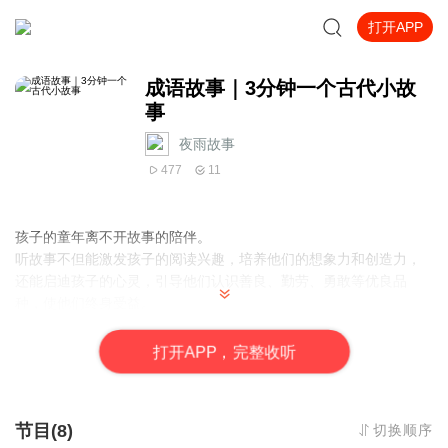
打开APP
成语故事｜3分钟一个古代小故
事
夜雨故事
477
11
孩子的童年离不开故事的陪伴。
听故事不但能激发孩子的阅读兴趣，培养他们的想象力和创造力，
还能启迪孩子的心灵，引导他们认识善良、勤劳、勇敢等优良品
种，使他们终身受益。
打
开
A
P
P，完整收听
节目(8)
切换顺序