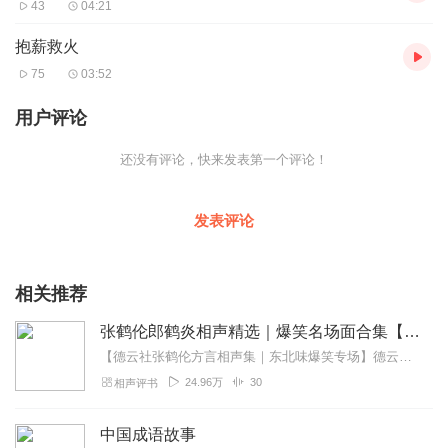
43
04:21
抱薪救火
75
03:52
用户评论
还没有评论，快来发表第一个评论！
发表评论
相关推荐
张鹤伦郎鹤炎相声精选｜爆笑名场面合集【成语接龙+童年故事】
【德云社张鹤伦方言相声集｜东北味爆笑专场】德云社"浪味仙"张鹤伦携搭档郎鹤炎带来原汁原味的东北风情相声盛宴！本专辑精选30段经典演出，既有《扒马褂》《黄鹤楼》...
24.96万
30
相声评书
中国成语故事