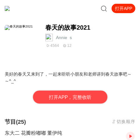
打开APP
春天的故事2021
Annie_s
4564
12
美好的春天又来到了，一起来听听小朋友和老师讲到春天故事吧～
～^_^
打
开
A
P
P，完整收听
节目(25)
切换顺序
东大二 花瓣粉嘟嘟 董伊纯