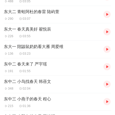
488
03:05
东大二 青蛙阿杜的春雷 陆屿萱
290
03:07
东大一 春天真美好 翟悦辰
226
03:55
东大一 陪鼹鼠奶奶看大雁 周爱维
136
03:23
东中二 春天来了 严宇瑶
191
01:55
东中二 小鸟找春天 韩蓓文
348
02:04
东中三 小燕子的春天 程心
215
01:36