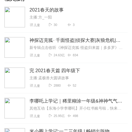
2021春天的故事
主播:方_一阳
30
3
儿童
神探迈克狐· 千面怪盗|侦探大赛|灰狼危机|多多罗
新专辑点击收听《神探迈克狐·怪盗归来篇｜多多罗》！！！>>>点击进入主播橱窗购买《神探迈克狐》系列图书吧!<<<多多罗故事【点击前往】收听多多罗其他好玩有趣的故...
24.63亿
834
儿童
完 2021春天篇 四年级下
主播:孟极兽大圆讲故事
2880
52
儿童
李哪吒上学记｜稀里糊涂一年级&神神气气二年级
其他互动【东海小学李哪吒】开小红书账号啦，快来关注和李哪吒成为好朋友！有机会免费领儿童会员、官方周边！【点击加入】东海小学广播站圈子，更多互动！李哪吒全新冒险番...
25.95亿
498
儿童
米小圈上学记:一二三年级 | 畅销出版物