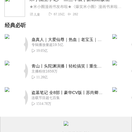
★米小圈漫画书发布啦★《爆笑米小圈》漫画书来啦《米小圈上学记》一二三年级正版广播剧！《米小圈上学记》系列是儿童作家北猫最新创作的儿童小说系列，作品诙谐幽默、好...
87.15亿
282
儿童
经典必听
蛊真人｜大爱仙尊｜热血｜老宝玉｜多人VIP免费有声剧
专辑播放量超19.5亿
19.05亿
青山丨头陀渊演播丨轻松搞笑丨重生穿越丨古代权谋丨VIP免费 | 多人有声剧
主播粉丝1659万
11.28亿
盗墓笔记 全8部丨豪华CV版丨苏尚卿&边江 领衔 多人有声剧丨冠声文化丨南派三叔
连载节目超七百集
1514.78万