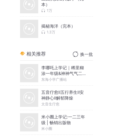
本）
1万
揭秘海洋（完本）
1.3万
相关推荐
换一批
李哪吒上学记｜稀里糊
涂一年级&神神气气二年
级
东海小学广播站
五音疗愈Ⅱ五行养生Ⅱ安
神静心Ⅱ解郁降燥
太音生疗愈
米小圈上学记:一二三年
级 | 畅销出版物
米小圈