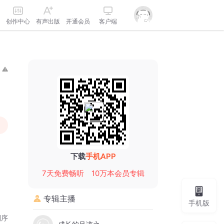
创作中心
有声出版
开通会员
客户端
下载
手机APP
7天免费畅听
10万本会员专辑
专辑主播
手机版
倒序