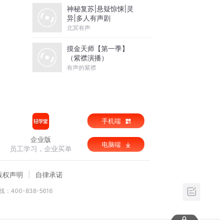
神秘复苏|悬疑惊悚|灵
异|多人有声剧
北冥有声
摸金天师【第一季】
（紫襟演播）
有声的紫襟
手机端
企业版
电脑端
员工学习，企业买单
版权声明
自律承诺
：400-838-5616