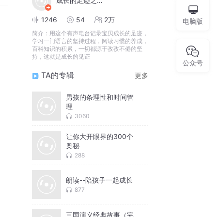
成长的足迹之坚持不懈
1246
54
2万
电脑版
简介：
用这个有声电台记录宝贝成长的足迹，
学习一门语言的坚持过程，阅读习惯的养成，
百科知识的积累，一切都源于孜孜不倦的坚
持，这就是成长的见证
公众号
TA的专辑
更多
男孩的条理性和时间管
理
3060
让你大开眼界的300个
奥秘
288
朗读--陪孩子一起成长
877
三国演义经典故事（完