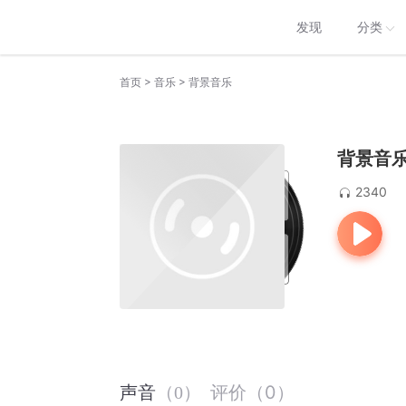
发现
分类
>
>
首页
音乐
背景音乐
背景音
2340
评价
（
0
）
声音
（
0
）