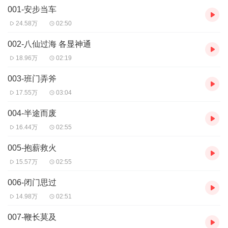
001-安步当车
谚语
相近，但是也略有区别。成语是中华文化中一颗璀璨的明珠。
24.58万
02:50
002-八仙过海 各显神通
18.96万
02:19
003-班门弄斧
17.55万
03:04
004-半途而废
16.44万
02:55
005-抱薪救火
15.57万
02:55
006-闭门思过
14.98万
02:51
007-鞭长莫及