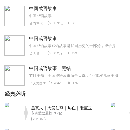
飞guvv
中国成语故事
很好听，非常好👌🏻讲的很好
中国成语故事
回复
2023-04-04
2
35.34万
80
有声书
cherry小舞
中国成语故事
爱到放不下手😍😍😍😍
中国成语故事成语故事是我国历史的一部分，成语是历史的积淀，每一个成语的背后都有一个含义深远的故事，是我国几千年以来人民智慧的结晶。其特点是深刻隽永，言简意赅。...
回复
2022-02-07
2
3.52万
123
儿童
有一片枫叶
中国成语故事｜完结
好听比播放1.3亿的还好听爱了爱了
节目主题：中国成语故事适合人群：4～10岁儿童主播寄语：希望听了之后，大家能把这些成语都记下来！
回复
2021-08-11
2
2842
176
人文国学
经典必听
听友333737494
很好👍👍👍👍👍。不错👍
蛊真人｜大爱仙尊｜热血｜老宝玉｜多人VIP免费有声剧
回复
2021-07-08
2
专辑播放量超19.7亿
19.07亿
三月清明有鱼提灯