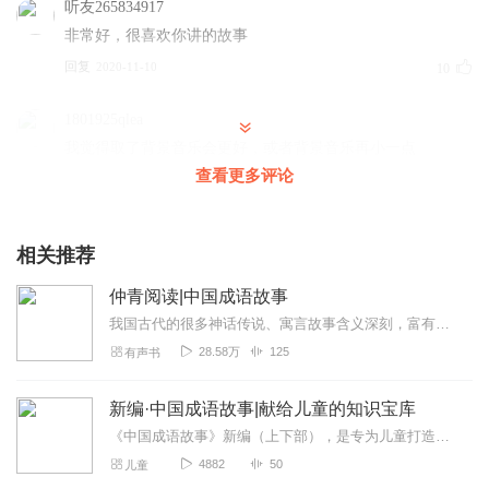
听友265834917
非常好，很喜欢你讲的故事
回复
2020-11-10
10
1801925qlea
我觉得取了背景音乐会更好，或者背景音乐再小一点
查看更多评论
回复
2021-04-22
9
听友107798086
相关推荐
挺好，既能解闷还能了解传统成语，保护眼睛。
回复
2021-03-11
6
仲青阅读|中国成语故事
我国古代的很多神话传说、寓言故事含义深刻，富有教育意义，往往被概括成为成语。像“八仙过海，各显神通”、“班门弄斧”、“不耻下问”这些熟悉的成语，从孩时到现在已经...
过眼云烟198828
28.58万
125
有声书
五星好评🌟🌟💗🌟🌟.祝主播节目越做越好加油👍.欢迎各位朋
友为💗主播订阅点赞评论转发分享谢谢🍔2021.7.21.时间09.06
新编·中国成语故事|献给儿童的知识宝库
分.星期三.天气.小雨.🌸
《中国成语故事》新编（上下部），是专为儿童打造的知识宝库，精选的故事近百个，都是脍炙人口的成语故事，通过新编的生动有趣的故事，让孩子能够在聆听之中喜欢上成语，从...
回复
2021-07-21
4
4882
50
儿童