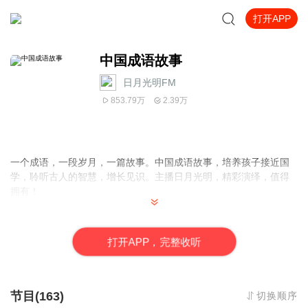
打开APP
中国成语故事
日月光明FM
853.79万
2.39万
一个成语，一段岁月，一篇故事。中国成语故事，培养孩子接近国
学，聆听古人的智慧，增长见识。主播日月光明，精彩演绎，值得
拥有！
成语（chengyu,idioms）是
中国汉字
语言词汇中一部分定型的
词组
或
短句
。大多为四字，亦有三字，五字甚至七字以上的成语。成语
打
开
A
P
P，完整收听
是
中国传统文化
的一大特色，有固定的结构形式和固定的说法，表
示一定的意义，在语句中是作为一个整体来应用的，承担主语、宾
语、定语等成分。成语有很大一部分是从古代
相承
沿用
下来的，在
用词方面往往不同于
现代汉语
，它代表了一个
故事
或者
典故
。有些
节目(163)
切换顺序
成语本就是一个微型的句子。 成语又是一种现成的话，跟习用语、