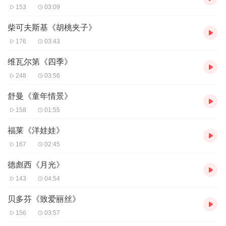
153
03:09
柴可夫斯基《胡桃夹子》
176
03:43
维瓦尔第《四季》
248
03:56
舒曼《童年情景》
158
01:55
福莱《洋娃娃》
167
02:45
德彪西《月光》
143
04:54
贝多芬《致爱丽丝》
156
03:57