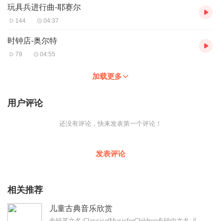
玩具兵进行曲-耶赛尔
144
04:37
时钟店-奥尔特
79
04:55
加载更多
用户评论
还没有评论，快来发表第一个评论！
发表评论
相关推荐
儿童古典音乐欣赏
专辑英文名:ClassicalMusicforChildren专辑中文名:儿童古典音乐欣赏别名:古典音乐欣赏艺术家:德国原版古典音乐著名播音...