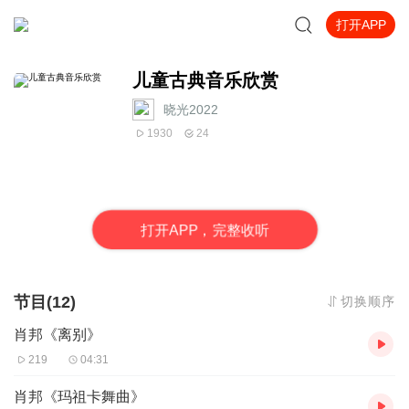
打开APP
儿童古典音乐欣赏
晓光2022
1930
24
打
开
A
P
P，完整收听
节目(12)
切换顺序
肖邦《离别》
219
04:31
肖邦《玛祖卡舞曲》