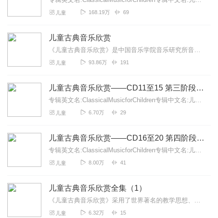
168.19万
69
儿童
儿童古典音乐欣赏
《儿童古典音乐欣赏》是中国音乐学院音乐研究所音乐与智能研究中心承担的国家十五规划重点课题成果，是国内首套为孩子量身定做的音乐学习与能力训练的专业宝典。《儿童古典...
93.86万
191
儿童
儿童古典音乐欣赏——CD11至15 第三阶段体验期
专辑英文名:ClassicalMusicforChildren专辑中文名:儿童古典音乐欣赏别名:古典音乐欣赏艺术家:德国原版古典音乐著名播...
6.70万
29
儿童
儿童古典音乐欣赏——CD16至20 第四阶段欣赏期
专辑英文名:ClassicalMusicforChildren专辑中文名:儿童古典音乐欣赏别名:古典音乐欣赏艺术家:德国原版古典音乐著名播音...
8.00万
41
儿童
儿童古典音乐欣赏全集（1）
《儿童古典音乐欣赏》采用了世界著名的教学思想、课程设计与教学理念。包括达尔克罗兹体态律动理论、奥尔夫音乐教育理论、柯达依音乐教育理论，通过这些理论的运用使孩子在...
6.32万
15
儿童