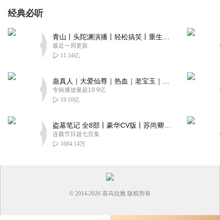
经典必听
青山丨头陀渊演播丨轻松搞笑丨重生穿越丨古代权谋丨VIP免费 | 多人有声剧
最近一周更新
11.34亿
蛊真人｜大爱仙尊｜热血｜老宝玉｜多人VIP免费有声剧
专辑播放量超19.9亿
19.10亿
盗墓笔记 全8部丨豪华CV版丨苏尚卿&边江 领衔 多人有声剧丨冠声文化丨南派三叔
连载节目超七百集
1684.14万
© 2014-
2026
喜马拉雅 版权所有