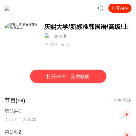
打开APP
庆熙大学/新标准韩国语/高级/上
陈涛儿
7554
57
打
开
A
P
P，完整收听
节目(16)
切换顺序
第1课-1
669
02:33
第1课-2