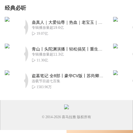
经典必听
蛊真人｜大爱仙尊｜热血｜老宝玉｜多人VIP免费有声剧
专辑播放量超19.6亿
19.07亿
青山丨头陀渊演播丨轻松搞笑丨重生穿越丨古代权谋丨VIP免费 | 多人有声剧
专辑播放量超11.3亿
11.30亿
盗墓笔记 全8部丨豪华CV版丨苏尚卿&边江 领衔 多人有声剧丨冠声文化丨南派三叔
连载节目超七百集
1583.96万
© 2014-
2026
喜马拉雅 版权所有