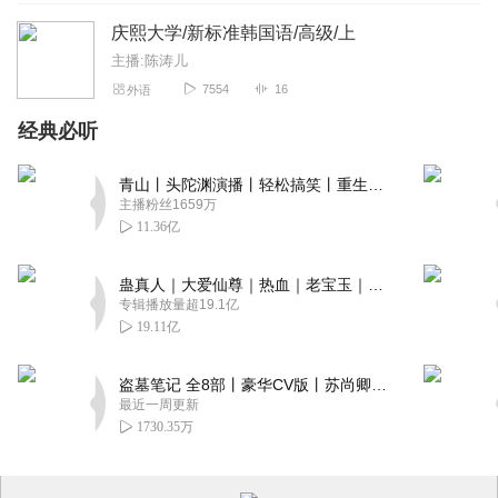
庆熙大学/新标准韩国语/高级/上
主播:陈涛儿
7554
16
外语
经典必听
青山丨头陀渊演播丨轻松搞笑丨重生穿越丨古代权谋丨VIP免费 | 多人有声剧
主播粉丝1659万
11.36亿
蛊真人｜大爱仙尊｜热血｜老宝玉｜多人VIP免费有声剧
专辑播放量超19.1亿
19.11亿
盗墓笔记 全8部丨豪华CV版丨苏尚卿&边江 领衔 多人有声剧丨冠声文化丨南派三叔
最近一周更新
1730.35万