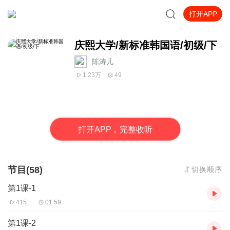
打开APP
庆熙大学/新标准韩国语/初级/下
陈涛儿
1.23万
49
打
开
A
P
P，完整收听
节目(58)
切换顺序
第1课-1
415
01:59
第1课-2