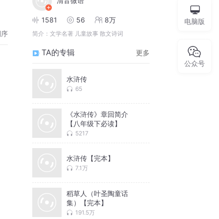
清音微语
1581
56
8万
电脑版
倒序
简介：
文学名著 儿童故事 散文诗词
TA的专辑
更多
公众号
水浒传
65
《水浒传》章回简介
【八年级下必读】
5217
水浒传【完本】
7.1万
稻草人（叶圣陶童话
集）【完本】
191.5万