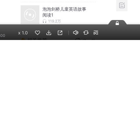
泡泡剑桥儿童英语故事
阅读1
119.2万
x
1.0
:00
相关推荐
换一批
李哪吒上学记｜稀里糊
涂一年级&神神气气二年
级
东海小学广播站
神秘复苏|悬疑惊悚|灵
异|多人有声剧
北冥有声
米小圈上学记:一二三年
级 | 畅销出版物
米小圈
摸金天师【第一季】
（紫襟演播）