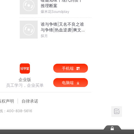
推理断案
爆米花Soundplay
谁与争锋|又名不良之谁
与争锋|热血逆袭|爽文爆
笑|会员免费
探月
手机端
企业版
电脑端
员工学习，企业买单
版权声明
自律承诺
：400-838-5616