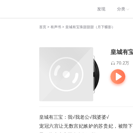
发现
分类
>
>
首页
有声书
皇城有宝珠甜甜甜（月下蝶影）
皇城有
70.2万
皇城有三宝：我√我老公√我婆婆√
宠冠六宫让无数宫妃嫉妒的苏贵妃，被陛下