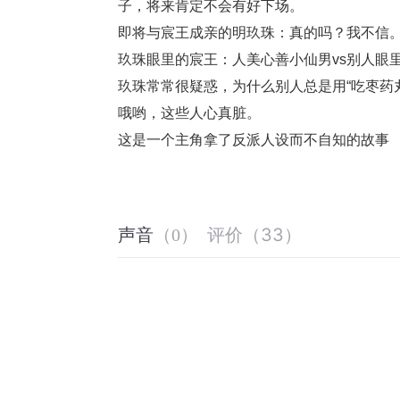
子，将来肯定不会有好下场。
即将与宸王成亲的明玖珠：真的吗？我不信
玖珠眼里的宸王：人美心善小仙男vs别人眼
玖珠常常很疑惑，为什么别人总是用“吃枣药
哦哟，这些人心真脏。
这是一个主角拿了反派人设而不自知的故事
评价
（
33
）
声音
（
0
）