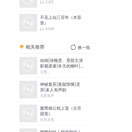
2.8万
不见上仙三百年（木苏
里）
6369
相关推荐
换一批
似锦|张晚意、景甜主演
影视原著|冬天的柳叶|尘
萱&雪月之下领衔|多人
尘萱_
有声剧
神秘复苏|悬疑惊悚|灵
异|多人有声剧
北冥有声
腹黑相公枕上宠（古言
甜宠）
分布文化
噬髓知味丨现代刑侦丨