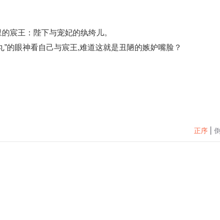
。
里的宸王：陛下与宠妃的纨绔儿。
丸”的眼神看自己与宸王,难道这就是丑陋的嫉妒嘴脸？
正序
|