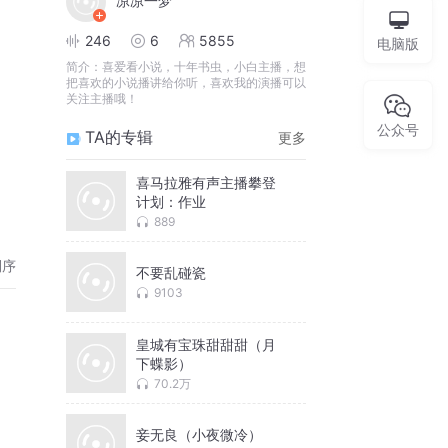
凉凉一梦
246
6
5855
电脑版
简介：
喜爱看小说，十年书虫，小白主播，想
把喜欢的小说播讲给你听，喜欢我的演播可以
关注主播哦！
公众号
TA的专辑
更多
喜马拉雅有声主播攀登
计划：作业
889
倒序
不要乱碰瓷
9103
皇城有宝珠甜甜甜（月
下蝶影）
70.2万
妾无良（小夜微冷）