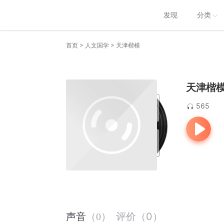
发现
分类
>
>
首页
人文国学
天津楷模
天津楷
565
评价
（
0
）
声音
（
0
）