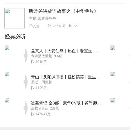
听常爸讲成语故事之《中华典故》
主播:常青藤爸爸
287.89万
22
儿童
经典必听
蛊真人｜大爱仙尊｜热血｜老宝玉｜多人VIP免费有声剧
专辑播放量超19.4亿
19.04亿
青山丨头陀渊演播丨轻松搞笑丨重生穿越丨古代权谋丨VIP免费 | 多人有声剧
最近一周更新
11.26亿
盗墓笔记 全8部丨豪华CV版丨苏尚卿&边江 领衔 多人有声剧丨冠声文化丨南派三叔
连载节目超七百集
1476.45万