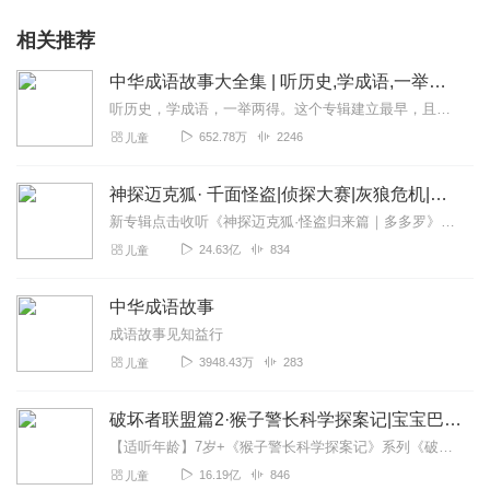
相关推荐
中华成语故事大全集 | 听历史,学成语,一举两得
听历史，学成语，一举两得。这个专辑建立最早，且最初为手机录制，水平低，音量小，录得不好。换了设备之后，又把前七百条音频一条一条重新录制替换了一遍。有不少听众朋友...
652.78万
2246
儿童
神探迈克狐· 千面怪盗|侦探大赛|灰狼危机|多多罗
新专辑点击收听《神探迈克狐·怪盗归来篇｜多多罗》！！！>>>点击进入主播橱窗购买《神探迈克狐》系列图书吧!<<<多多罗故事【点击前往】收听多多罗其他好玩有趣的故...
24.63亿
834
儿童
中华成语故事
成语故事见知益行
3948.43万
283
儿童
破坏者联盟篇2·猴子警长科学探案记|宝宝巴士故事
【适听年龄】7岁+《猴子警长科学探案记》系列《破坏者联盟篇1·猴子警长科学探案记》>>>《破坏者联盟篇2·猴子警长科学探案记》>>>《破坏者联盟篇3·猴子警长科...
16.19亿
846
儿童