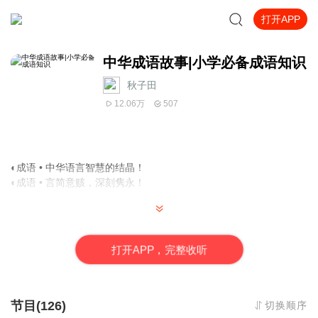
打开APP
中华成语故事|小学必备成语知识
秋子田
12.06万
507
◐成语 • 中华语言智慧的结晶！
◐成语 • 言简意赅，深刻隽永！
◆每天一个成语，汲取历史智慧！
◆让孩子们，爱上国学之美！
打
开
A
P
P，完整收听
【
喜欢就订阅收听吧！
】
节目(126)
切换顺序