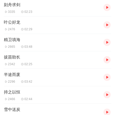
刻舟求剑
3335
02:23
叶公好龙
2476
02:29
精卫填海
2665
03:48
拔苗助长
2342
02:25
半途而废
2296
03:42
持之以恒
2466
02:44
雪中送炭