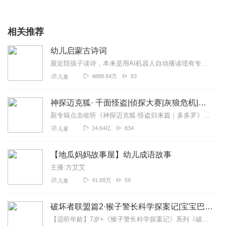
相关推荐
幼儿启蒙古诗词
最近陪孩子读诗，本来是用AI机器人自动播读现有专辑，却发现很多专辑都不适合启蒙读诵，都是从相对复杂难懂的诗词开始。于是，自己开始给孩子定制自读，从最简单最朗朗上...
4888.84万
83
儿童
神探迈克狐· 千面怪盗|侦探大赛|灰狼危机|多多罗
新专辑点击收听《神探迈克狐·怪盗归来篇｜多多罗》！！！>>>点击进入主播橱窗购买《神探迈克狐》系列图书吧!<<<多多罗故事【点击前往】收听多多罗其他好玩有趣的故...
24.64亿
834
儿童
【地瓜妈妈故事屋】幼儿成语故事
主播:方艾艾
41.89万
59
儿童
破坏者联盟篇2·猴子警长科学探案记|宝宝巴士故事
【适听年龄】7岁+《猴子警长科学探案记》系列《破坏者联盟篇1·猴子警长科学探案记》>>>《破坏者联盟篇2·猴子警长科学探案记》>>>《破坏者联盟篇3·猴子警长科...