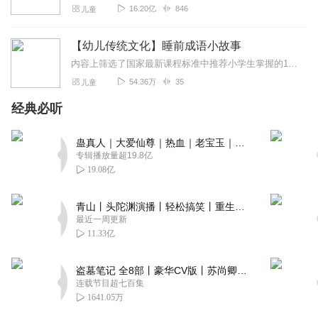
16.20亿
846
儿童
【幼儿传统文化】睡前成语小故事
内容上筛选了国家最新课程标准中推荐小学生掌握的100个成语，通过讲故事的形式，让孩子生动理解成语的由来与含义。形式上通过角色对话情景式导入，通过面条和邻居姐姐...
54.36万
35
儿童
经典必听
蛊真人｜大爱仙尊｜热血｜老宝玉｜多人VIP免费有声剧
专辑播放量超19.8亿
19.08亿
青山丨头陀渊演播丨轻松搞笑丨重生穿越丨古代权谋丨VIP免费 | 多人有声剧
最近一周更新
11.33亿
盗墓笔记 全8部丨豪华CV版丨苏尚卿&边江 领衔 多人有声剧丨冠声文化丨南派三叔
连载节目超七百集
1641.05万