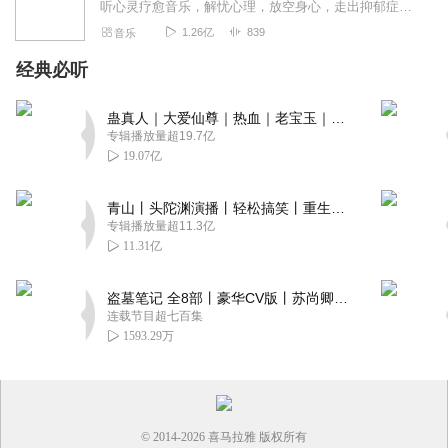
听心灵疗愈音乐，解忧心理，放空身心，走出抑郁症、焦虑症、恐惧症等情绪困扰。疗愈音乐=心灵养生最有效的聆听建议：步骤一、选择安静的环境，闭目静卧或坐。步骤二、根据...
1.26亿
839
音乐
经典必听
蛊真人｜大爱仙尊｜热血｜老宝玉｜多人VIP免费有声剧
专辑播放量超19.7亿
19.07亿
青山丨头陀渊演播丨轻松搞笑丨重生穿越丨古代权谋丨VIP免费 | 多人有声剧
专辑播放量超11.3亿
11.31亿
盗墓笔记 全8部丨豪华CV版丨苏尚卿&边江 领衔 多人有声剧丨冠声文化丨南派三叔
连载节目超七百集
1593.29万
© 2014-
2026
喜马拉雅 版权所有