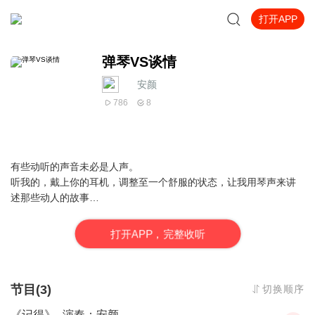
打开APP
弹琴VS谈情
__安颜__
786
8
有些动听的声音未必是人声。
听我的，戴上你的耳机，调整至一个舒服的状态，让我用琴声来讲
述那些动人的故事…
打
开
A
P
P，完整收听
节目(3)
切换顺序
《记得》--演奏：安颜