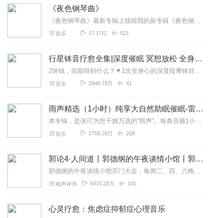
《夜色钢琴曲》
《夜色钢琴曲》最新专辑上线啦我的新专辑《夜色钢琴曲最新专辑》（点击跳转）已经上线，新专辑是《夜色钢琴曲》的升级版，我精选了诸多经典原创作品与大家分享，愿未来...
17.17亿
521
音乐
行星钵音疗愈全集|深度催眠 冥想放松 全身心深度按摩
2块钱，你能得到什么？▼1次全身心的深度按摩钵目前已广泛地被应用于美容Spa和按摩养生馆的疗程中，许多疗愈师使用铜钵在身体上，发现5分钟铜钵按摩的深度放松，效...
2948.78万
41
音乐
雨声精选（1小时）纯享大自然助眠催眠-雷雨声，下雨
本专辑，是张玎为您千挑万选的“雨声”。每条音频1小时，中间没有打扰。有轻柔细雨、淅淅沥沥；雨滴入水，滴答作响；隐隐雷声，隆隆为伴；流水潺潺，映入耳畔。这里没有音...
2758.28万
208
音乐
郭论4·人间道丨郭德纲的午夜谈情小馆丨郭德纲&于谦丨郭德纲新书《活得明白》
郭德纲的午夜谈情小馆开门大吉，每周二、四、六晚九点，准时胡说谦大爷于谦的《谦道3》已同步上线，欢迎大家串门遛弯儿，点此直达：《谦道3：人间松弛》开奖信息：恭喜独...
5410.28万
105
相声评书
心灵疗愈：焦虑症抑郁症心理音乐