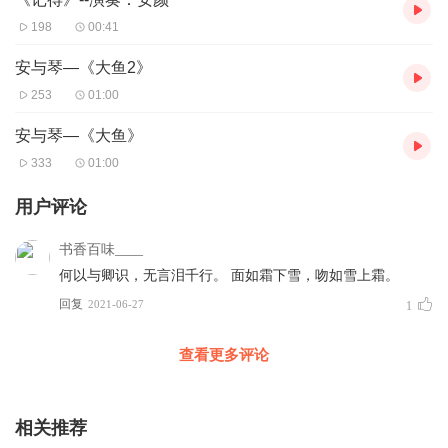
198
00:41
安与琴—《大鱼2》
253
01:00
安与琴—《大鱼》
333
01:00
用户评论
书香百味____
何以与卿识，无言泪千行。 面如霜下雪，吻如雪上霜。
回复
2021-06-27
1
查看更多评论
相关推荐