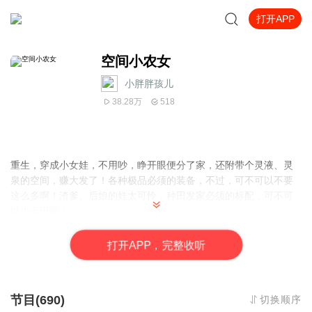
打开APP
空间小农女
小胖胖孩儿
38.28万
518
重生，穿成小女娃，不用吵，睁开眼便分了家，还附带个灵液、灵
泉的空间，赚大发了！各种极品必须的装备，不过，可不可以不要
这么多啊！渣爹、后娘的娃太可怜，种田发家必须的标配，可不可
以少点田啊！
打
开
A
P
P，完整收听
节目(690)
切换顺序