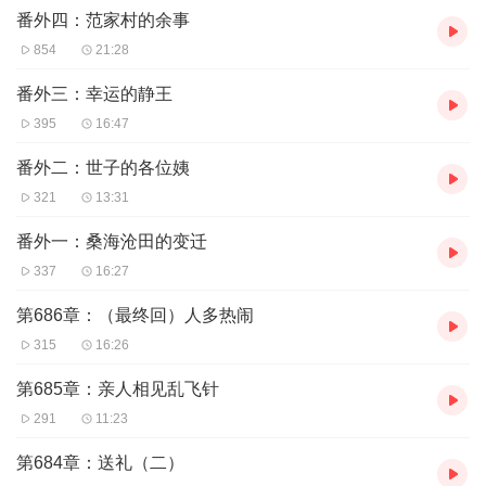
番外四：范家村的余事
854
21:28
番外三：幸运的静王
395
16:47
番外二：世子的各位姨
321
13:31
番外一：桑海沧田的变迁
337
16:27
第686章：（最终回）人多热闹
315
16:26
第685章：亲人相见乱飞针
291
11:23
第684章：送礼（二）