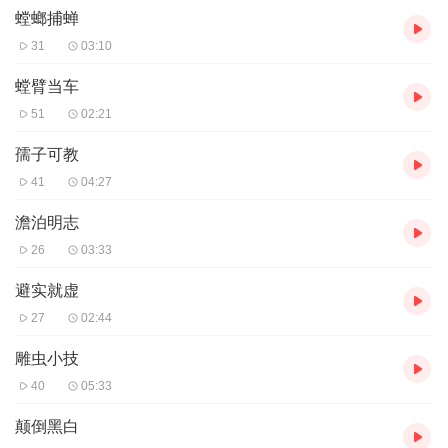
螳螂捕蝉
31
03:10
螳臂当车
51
02:21
孺子可教
41
04:27
澹泊明志
26
03:33
避实就虚
27
02:44
雕虫小技
40
05:33
颠倒黑白