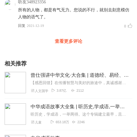
听友348923356
所有的人物，都是有气无力。您说的不行，就别去刻意模仿
人物的语气了。
回复
2021-12-19
0
查看更多评论
相关推荐
曾仕强讲中华文化·大合集 | 道德经、易经、三国演义中的国学
【感恩回馈】在传播智慧与美好的旅途中，真诚感谢每一位伙伴的温暖陪伴与鼎力支持！欢迎曾仕强学堂粉丝听友们入群交流，更多新鲜玩法和福利活动等你！添加微信：zengf...
3.87亿
2112
人文国学
中华成语故事大全集 | 听历史,学成语,一举两得
听历史，学成语，一举两得。这个专辑建立最早，且最初为手机录制，水平低，音量小，录得不好。换了设备之后，又把前七百条音频一条一条重新录制替换了一遍。有不少听众朋友...
653.18万
2246
儿童