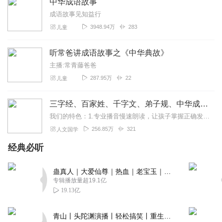
中华成语故事
成语故事见知益行
3948.94万
283
儿童
听常爸讲成语故事之《中华典故》
主播:常青藤爸爸
287.95万
22
儿童
三字经、百家姓、千字文、弟子规、中华成语故事
我们的特色：1.专业播音慢速朗读，让孩子掌握正确发音2.每集增加文字+拼音，适合孩子跟读3.精美的音质体验，让孩子身临其境爱上国学知识适合谁听1.适合各个年龄段...
256.85万
321
人文国学
经典必听
蛊真人｜大爱仙尊｜热血｜老宝玉｜多人VIP免费有声剧
专辑播放量超19.1亿
19.13亿
青山丨头陀渊演播丨轻松搞笑丨重生穿越丨古代权谋丨VIP免费 | 多人有声剧