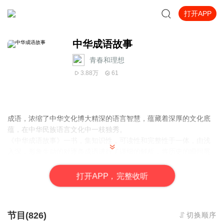
打开APP
中华成语故事
青春和理想
3.88万
61
成语，浓缩了中华文化博大精深的语言智慧，蕴藏着深厚的文化底
蕴，在中华民族语言文化中一枝独秀。
《中华成语故事》一书，集知识性，可读性和完整性于一体，由浅
入深，形象生动的对逐条成语进行了详细的解析，将历史的瞬间展
现在读者眼前，使读者在品读成语故事的同时，充分享受到阅读的
乐趣。
打
开
A
P
P，完整收听
节目(826)
切换顺序