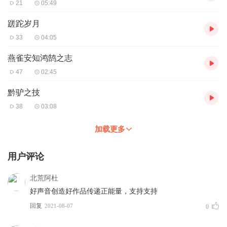
21
05:49
蹉跎岁月
33
04:05
燕雀安知鸿鹄之志
47
02:45
黔驴之技
38
03:08
加载更多
用户评论
北荒阿杜
好声音创造好作品传递正能量，支持支持
回复
2021-08-07
0