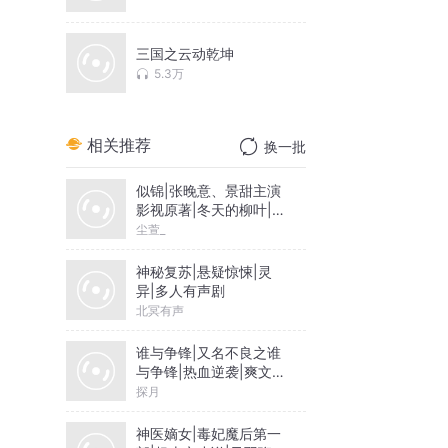
三国之云动乾坤
5.3万
相关推荐
换一批
似锦|张晚意、景甜主演
影视原著|冬天的柳叶|尘
萱&雪月之下领衔|多人
尘萱_
有声剧
神秘复苏|悬疑惊悚|灵
异|多人有声剧
北冥有声
谁与争锋|又名不良之谁
与争锋|热血逆袭|爽文爆
笑|会员免费
探月
神医嫡女|毒妃魔后第一