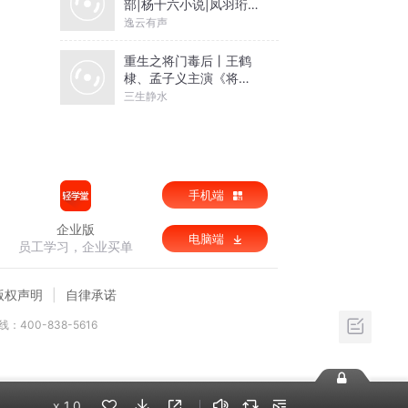
部|杨十六小说|凤羽珩玄
天冥
逸云有声
重生之将门毒后丨王鹤
棣、孟子义主演《将门
独后》原著丨千山茶客
三生静水
著丨谢景行x沈妙【高甜
剧场】
手机端
企业版
电脑端
员工学习，企业买单
版权声明
自律承诺
：400-838-5616
x
1.0