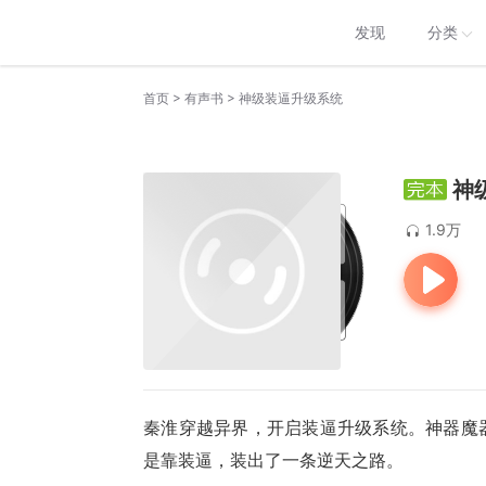
发现
分类
>
>
首页
有声书
神级装逼升级系统
神
1.9万
秦淮穿越异界，开启装逼升级系统。神器魔
是靠装逼，装出了一条逆天之路。