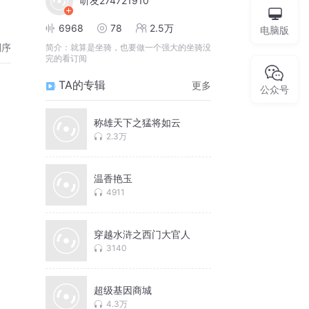
听友274721910
6968
78
2.5万
电脑版
倒序
简介：
就算是坐骑，也要做一个强大的坐骑没
完的看订阅
TA的专辑
更多
公众号
称雄天下之猛将如云
2.3万
温香艳玉
4911
穿越水浒之西门大官人
3140
超级基因商城
4.3万