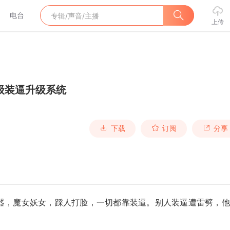
电台
上传
级装逼升级系统
下载
订阅
分享
器，魔女妖女，踩人打脸，一切都靠装逼。别人装逼遭雷劈，他