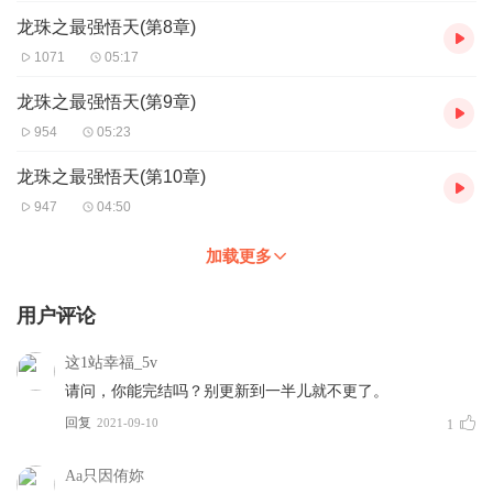
龙珠之最强悟天(第8章)
1071
05:17
龙珠之最强悟天(第9章)
954
05:23
龙珠之最强悟天(第10章)
947
04:50
加载更多
用户评论
这1站幸福_5v
请问，你能完结吗？别更新到一半儿就不更了。
回复
2021-09-10
1
Aa只因侑妳