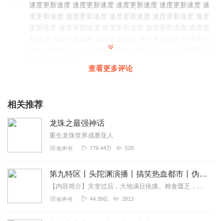
速度更新速度 速度更新速度 速度更新速度 速度更新速度 速
度更新速度 速度更新速度 速度更新速度 速度更新速度 速度
更新速度 速度更新速度 速度更新速度 速度更新速度 速度更
新速度 速度更新速度 速度更新速度 速度更新速度 速度更新
速度 速度更新速度 速度更新速度 速度更新速度 速度更新速
度 速度更新速度
查看更多评论
回复
2021-06-22
1
听一达一
相关推荐
多更新更新 。。。。
龙珠之最强神话
回复
2021-05-25
1
重生龙珠世界成赛亚人
776.44万
528
有声书
a252
更新更新更新更新更新更新更新
第九特区丨头陀渊演播丨搞笑热血都市丨伪戒丨VIP免费多人有声剧
回复
2021-09-27
1
【内容简介】灾变过后，大地满目疮痍。粮食匮乏，资源紧俏，局势混乱……一位从待规划区杀出来的青年，背对着漫天黄沙，孤身来到九区谋生，却不曾想偶然结识三五好友，一念...
44.39亿
2813
有声书
杜灵
劣质演讲者，除了懵逼懵逼，无内容