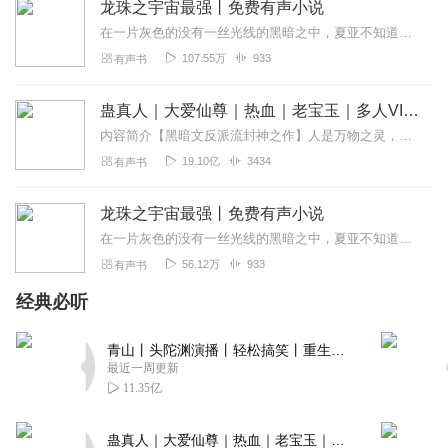
龙珠之宇宙最强丨免费有声小说
回复
2021-10-08
0
在一片灰色的没有一丝光线的黑暗之中，夏亚不知道自己已经在这里呆了有多久，一年、二年，还是更久？他已经记不清了。自从来到这里之后，他一直在这片看不到...
107.55万
933
有声书
极冰_全开型
交版权费了吗？名字怎么这么2啊？
蛊真人｜大爱仙尊｜热血｜老宝玉｜多人VIP免费有声剧
回复
2021-08-16
0
内容简介【黑暗文反派流封神之作】人是万物之灵，蛊是天地真精。一个穿越者不断重生的故事。一个养蛊、炼蛊、用蛊的奇特世界。配音组（男角色）老宝玉旁白...
19.10亿
3434
有声书
1378006liuliu
不好丶不好不好不好不好
龙珠之宇宙最强丨免费有声小说
回复
2021-07-16
0
在一片灰色的没有一丝光线的黑暗之中，夏亚不知道自己已经在这里呆了有多久，一年、二年，还是更久？他已经记不清了。自从来到这里之后，他一直在这片看不到一点光线的地方...
56.12万
933
有声书
经典必听
青山丨头陀渊演播丨轻松搞笑丨重生穿越丨古代权谋丨VIP免费 | 多人有声剧
最近一周更新
11.35亿
蛊真人｜大爱仙尊｜热血｜老宝玉｜多人VIP免费有声剧