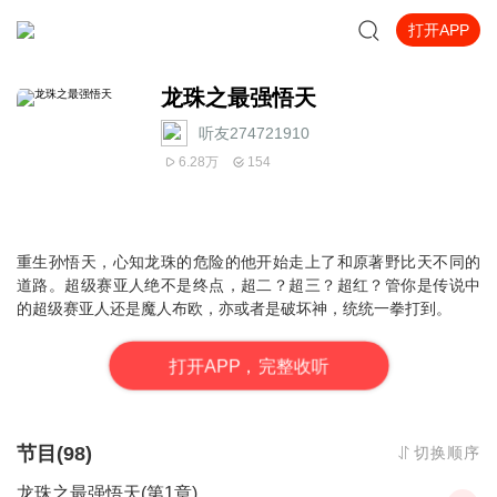
打开APP
龙珠之最强悟天
听友274721910
6.28万
154
重生孙悟天，心知龙珠的危险的他开始走上了和原著野比天不同的
道路。超级赛亚人绝不是终点，超二？超三？超红？管你是传说中
的超级赛亚人还是魔人布欧，亦或者是破坏神，统统一拳打到。
打
开
A
P
P，完整收听
节目(98)
切换顺序
龙珠之最强悟天(第1章)