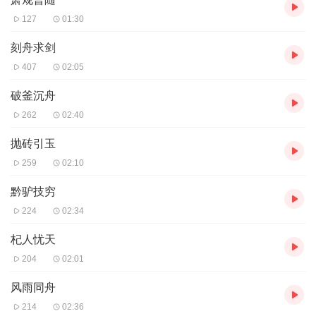
127
01:30
刻舟求剑
407
02:05
破釜沉舟
262
02:40
抛砖引玉
259
02:10
黔驴技穷
224
02:34
杞人忧天
204
02:01
风雨同舟
214
02:36