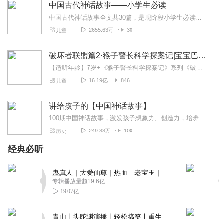
中国古代神话故事——小学生必读
中国古代神话故事全文共30篇，是现阶段小学生必读课外读物之一。现将其录制成有声读物，供广大少年朋友及其家长共同收听。
2655.63万
30
儿童
破坏者联盟篇2·猴子警长科学探案记|宝宝巴士故事
【适听年龄】7岁+《猴子警长科学探案记》系列《破坏者联盟篇1·猴子警长科学探案记》>>>《破坏者联盟篇2·猴子警长科学探案记》>>>《破坏者联盟篇3·猴子警长科...
16.19亿
846
儿童
讲给孩子的【中国神话故事】
100期中国神话故事，激发孩子想象力、创造力，培养民族自信感！
249.33万
100
历史
经典必听
蛊真人｜大爱仙尊｜热血｜老宝玉｜多人VIP免费有声剧
专辑播放量超19.6亿
19.07亿
青山丨头陀渊演播丨轻松搞笑丨重生穿越丨古代权谋丨VIP免费 | 多人有声剧