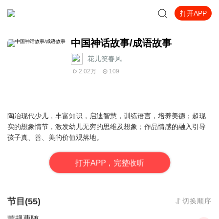
打开APP
中国神话故事/成语故事
花儿笑春风
2.02万
109
陶冶现代少儿，丰富知识，启迪智慧，训练语言，培养美德；超现
实的想象情节，激发幼儿无穷的思维及想象；作品情感的融入引导
孩子真、善、美的价值观落地。
打
开
A
P
P，完整收听
节目(55)
切换顺序
萧规曹随