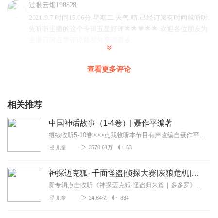
过眼云烟198828
2021.9.7.时间15.06分.星期二.天气.晴.己经订阅有时间就听听.
先听听主播的这个专辑五星好评🌟🌟💗🌟🌟.欢迎各位朋友为
主播订阅点赞评论转发分享谢谢🍎.
回复
2021-09-07
1
查看更多评论
相关推荐
中国神话故事（1-4卷）| 聂作平编著
继续收听5-10卷>>>点我收听本节目有声改编自聂作平《中国神话故事》系列▲春风文艺出版社X著名作家聂作平联袂打造，畅销超百万册▲囊括统编教材“快乐读书...
3570.61万
53
儿童
神探迈克狐· 千面怪盗|侦探大赛|灰狼危机|多多罗
新专辑点击收听《神探迈克狐·怪盗归来篇｜多多罗》！！！>>>点击进入主播橱窗购买《神探迈克狐》系列图书吧!<<<多多罗故事【点击前往】收听多多罗其他好玩有趣的故...
24.64亿
834
儿童