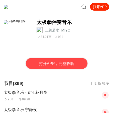
打开APP
太极拳伴奏音乐
上善若水_MIYO
34.21万
934
打
开
A
P
P，完整收听
节目(369)
切换顺序
太极拳音乐 - 春江花月夜
958
09:28
太极拳音乐 宁静夜