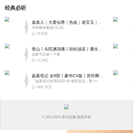
经典必听
蛊真人｜大爱仙尊｜热血｜老宝玉｜多人VIP免费有声剧
专辑播放量超19.2亿
19.02亿
青山丨头陀渊演播丨轻松搞笑丨重生穿越丨古代权谋丨VIP免费 | 多人有声剧
连载节目超一千集
11.24亿
盗墓笔记 全8部丨豪华CV版丨苏尚卿&边江 领衔 多人有声剧丨冠声文化丨南派三叔
「盗墓笔记全系列20+本 收听直达」戳 >>改编自南派三叔同名作品，腾讯音乐娱乐集团出品，冠声文化制作，...
1401.20万
© 2014-
2026
喜马拉雅 版权所有