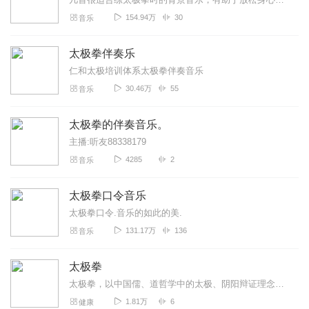
154.94万
30
音乐
太极拳伴奏乐
仁和太极培训体系太极拳伴奏音乐
30.46万
55
音乐
太极拳的伴奏音乐。
主播:听友88338179
4285
2
音乐
太极拳口令音乐
太极拳口令.音乐的如此的美.
131.17万
136
音乐
太极拳
太极拳，以中国儒、道哲学中的太极、阴阳辩证理念为核心思想，集颐养性情、强身健体、技击对抗等多种功能为一体，结合易学的阴阳五行之变化，中医经络学，古代的导引术和吐...
1.81万
6
健康