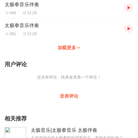
太极拳音乐伴奏
446
12:29
太极拳音乐伴奏
381
12:29
加载更多
用户评论
还没有评论，快来发表第一个评论！
发表评论
相关推荐
太极音乐|太极拳音乐 太极伴奏
几首很适合练太极拳时的背景音乐，有助于放松身心，形松意静，感悟太极玄妙；也适合平时看书、助眠、入静、冥想、发呆、独思。