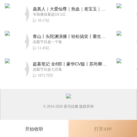
蛊真人｜大爱仙尊｜热血｜老宝玉｜多人VIP免费有声剧
专辑播放量超19.1亿
19.17亿
青山丨头陀渊演播丨轻松搞笑丨重生穿越丨古代权谋丨VIP免费 | 多人有声剧
连载节目超一千集
11.45亿
盗墓笔记 全8部丨豪华CV版丨苏尚卿&边江 领衔 多人有声剧丨冠声文化丨南派三叔
连载节目超七百集
1973.79万
© 2014-
2026
喜马拉雅 版权所有
开始收听
打开APP