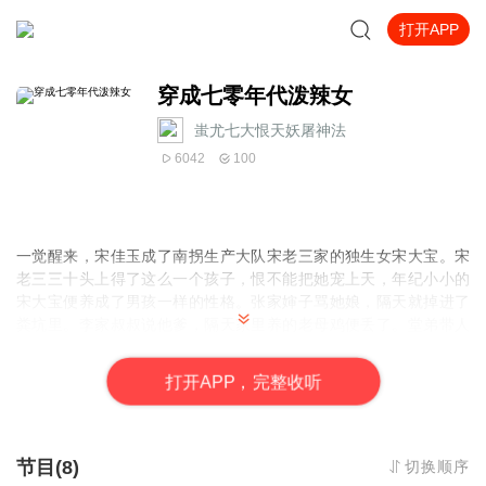
打开APP
穿成七零年代泼辣女
蚩尤七大恨天妖屠神法
6042
100
一觉醒来，宋佳玉成了南拐生产大队宋老三家的独生女宋大宝。宋
老三三十头上得了这么一个孩子，恨不能把她宠上天，年纪小小的
宋大宝便养成了男孩一样的性格。张家婶子骂她娘，隔天就掉进了
粪坑里。李家叔叔说他爹，隔天家里养的老母鸡便丢了。堂弟带人
欺负她，隔天就被大马蜂蜇成了猪头样。人人都说宋大宝命里带
衰，克得宋老三断子绝孙，只有宋老三夫妇觉得自家孩子是天降福
打
开
A
P
P，完整收听
星，自家得了这娃娃，日子过得越来越红火。宋大宝叉腰大笑：生
男生女都一样，谁说女子不如男！女主重生，福运逆天。穿越时空
重生爽文年代文
节目(8)
切换顺序