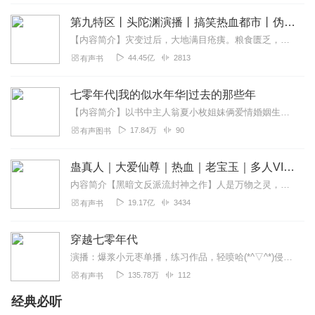
第九特区丨头陀渊演播丨搞笑热血都市丨伪戒丨VIP免费多人有声剧
【内容简介】灾变过后，大地满目疮痍。粮食匮乏，资源紧俏，局势混乱……一位从待规划区杀出来的青年，背对着漫天黄沙，孤身来到九区谋生，却不曾想偶然结识三五好友，一念...
44.45亿
2813
有声书
七零年代|我的似水年华|过去的那些年
【内容简介】以书中主人翁夏小枚姐妹俩爱情婚姻生活为主线，勾勒出一部上世纪70年代生人的成长史，时代之烙印清晰可见。小说透过细腻、清新而娴熟的文字，满怀真意追索过...
17.84万
90
有声图书
蛊真人｜大爱仙尊｜热血｜老宝玉｜多人VIP免费有声剧
内容简介【黑暗文反派流封神之作】人是万物之灵，蛊是天地真精。一个穿越者不断重生的故事。一个养蛊、炼蛊、用蛊的奇特世界。配音组（男角色）老宝玉旁白...
19.17亿
3434
有声书
穿越七零年代
演播：爆浆小元枣单播，练习作品，轻喷哈(*^▽^*)侵删~~~~~~~~~~~~~【主播有话说】：坑品，大家不要听了，后续的音传不上去。
135.78万
112
有声书
经典必听