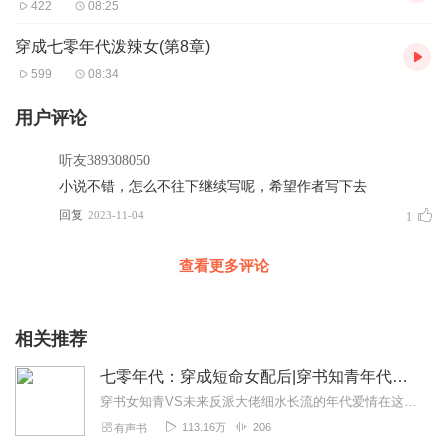
422
08:25
穿成七零年代泼辣女(第8章)
599
08:34
用户评论
听友389308050
小说不错，怎么不往下继续写呢，希望作者写下去
回复
2023-11-04
1
查看更多评论
相关推荐
七零年代：穿成短命女配后|穿书知青年代文|会员免费
穿书女知青VS未来反派大佬细水长流的年代爱情在这里！怼白莲，惩恶人，搞事业，他们携手脱离农村发家致富~【内容介绍】小护士林夕一睁眼，发现自己成了年代文里的短命女...
113.16万
206
有声书