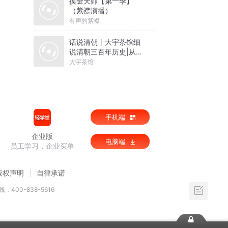
摸金天师【第一季】
（紫襟演播）
有声的紫襟
话说清朝丨大宇茶馆细
说清朝三百年历史|从努
尔哈赤到末代皇帝溥仪|
大宇茶馆
康熙雍正乾隆
手机端
企业版
电脑端
员工学习，企业买单
版权声明
自律承诺
：400-838-5616