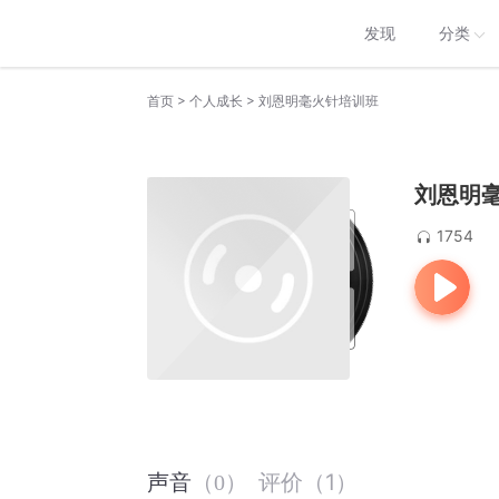
发现
分类
>
>
首页
个人成长
刘恩明毫火针培训班
刘恩明
1754
评价
（
1
）
声音
（
0
）