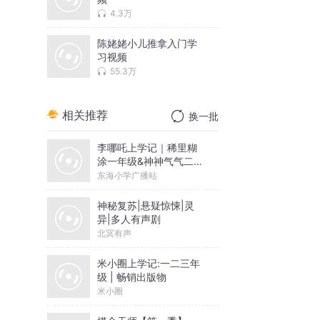
4.3万
陈姥姥小儿推拿入门学
习视频
55.3万
相关推荐
换一批
李哪吒上学记｜稀里糊
涂一年级&神神气气二年
级
东海小学广播站
神秘复苏|悬疑惊悚|灵
异|多人有声剧
北冥有声
米小圈上学记:一二三年
级 | 畅销出版物
米小圈