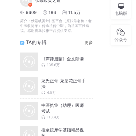
伏羲岐黄之道
9609
186
11.5万
电脑版
简介：
伏羲岐黄®中医平台（原账号名称：老
中医收徒弟）传承祖传中医，为祖国百姓造
福。感谢喜马拉雅平台提供支持。
公众号
TA的专辑
更多
《声律启蒙》全文朗读
135.6万
龙氏正骨-龙层花正骨手
法
4.5万
中医执业（助理）医师
考试
113.4万
推拿按摩学基础精品视
频