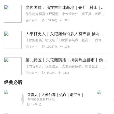
回复
2021-12-17
1
腐蚀国度：我在末世建基地｜丧尸 | 种田 | 捡垃圾 | 造工具 | 多人有声剧
作品简介拟真丧尸网游！小伙捡破烂，造工具，种田，打怪，在积极生存中寻找人类在对抗丧尸病毒中失败的原因。作者简介虾写，起点中文网签约作家，作品《贼警》荣获第二届网...
村头大帅
154.16万
371
有声书
你似不似广东因啊？术业有专攻。建议主播好好练习好以后
再来播讲会好很多
大奉打更人丨头陀渊领衔多人有声剧|畅听全集|王鹤棣、田曦薇主演影视剧原著|卖报小郎君
回复
2021-11-04
2
【冒泡有奖】听说杨千幻那厮要与我一较高下，我许七安要开始装叉了！快进入声音播放页戳下方输入框，冒个泡偷偷告诉我，我要用哪些诗词才能胜过他？说得好的，有赏！202...
110.57亿
1754
有声书
末日斗神
我不喜欢单人了，说的什么话，普通话，OK。
第九特区丨头陀渊演播丨搞笑热血都市丨伪戒丨VIP免费多人有声剧
回复
2021-08-15
0
【内容简介】灾变过后，大地满目疮痍。粮食匮乏，资源紧俏，局势混乱……一位从待规划区杀出来的青年，背对着漫天黄沙，孤身来到九区谋生，却不曾想偶然结识三五好友，一念...
44.33亿
2813
有声书
荣耀工作室
经典必听
你这口音，舌头得治啊！
回复
2022-01-19
1
蛊真人｜大爱仙尊｜热血｜老宝玉｜多人VIP免费有声剧
专辑播放量超19.2亿
傷檊
19.03亿
烂到不行就一垃圾小说？罗里吧嗦的一直他妈的讲不到重