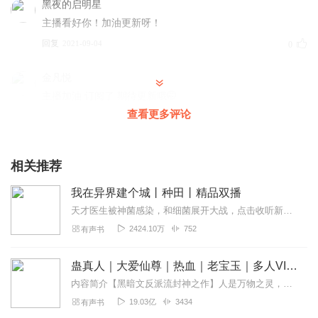
黑夜的启明星
主播看好你！加油更新呀！
回复
2021-09-04
0
金凡悦
主播加油 订阅了 期待更新哦🤭
查看更多评论
回复
2021-09-02
0
京东刘强东
相关推荐
更新啊你又不更新咋听
回复
2021-05-30
0
我在异界建个城丨种田丨精品双播
天才医生被神菌感染，和细菌展开大战，点击收听新书《花都狂医|爆笑异能细菌大战|多人有声剧》【内容简介】穿越到异界的恒彦林，不小心砸死了女帝的宠物，为了保...
甜甜的苦瓜汁
2424.10万
752
有声书
这口音，我都无语了，其他主播不都是普通话吗
回复
2022-03-12
1
蛊真人｜大爱仙尊｜热血｜老宝玉｜多人VIP免费有声剧
内容简介【黑暗文反派流封神之作】人是万物之灵，蛊是天地真精。一个穿越者不断重生的故事。一个养蛊、炼蛊、用蛊的奇特世界。配音组（男角色）老宝玉旁白...
断桥爱上残雪
19.03亿
3434
有声书
你这广东口音带着白话音的声音听着别扭，🌚🌚