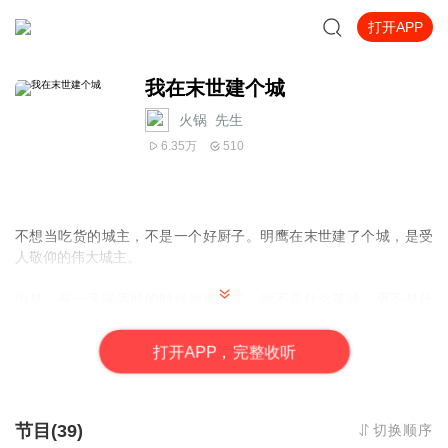
打开APP
我在末世建个城
火锅_先生
6.35万
510
不想当吃货的城主，不是一个好厨子。明鹰在末世建了个城，是受
人敬仰的伟大城主。
但是，有一天喝酒醉的时候他摊牌了，他不是什么英雄，更不是什
么救世主，他的终极梦想只有一个——在末世当个简单粗暴的吃
货，把前世追杀过自己的变异兽全给煮了。
打
开
A
P
P，完整收听
烈炎三头犬，起锅烧油，加小米辣、生姜、蒜末、花椒，烈炎三头
犬肉下锅煸炒出香，大汤煮起，香菜配色，色香味俱全的香辣三头
犬肉出锅！
节目(39)
切换顺序