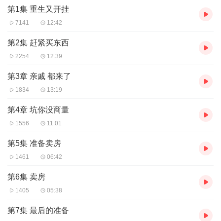
第1集 重生又开挂
黑云蟒，剁块剥皮，放砂锅加水，生姜、料酒去腥，大火煮开转小
火炖两小时，加枸杞、红枣、食盐，最少的佐料炖出最原始的鲜美
7141
12:42
滋味！
第2集 赶紧买东西
铁甲火纹兽、魔云豹、洪荒蛮牛、黑刺羚……
2254
12:39
第3章 亲戚 都来了
1834
13:19
第4章 坑你没商量
1556
11:01
第5集 准备卖房
1461
06:42
第6集 卖房
1405
05:38
第7集 最后的准备