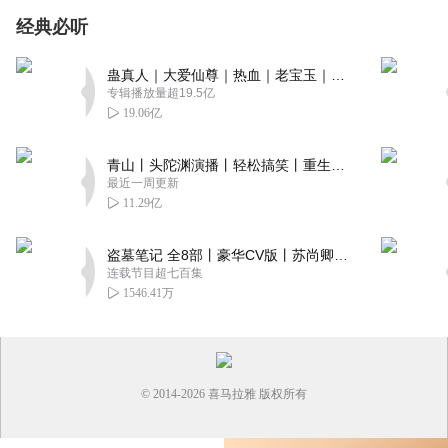
经典必听
蛊真人｜大爱仙尊｜热血｜老宝玉｜多人VIP免费有声剧
专辑播放量超19.5亿
19.06亿
青山丨头陀渊演播丨轻松搞笑丨重生穿越丨古代权谋丨VIP免费 | 多人有声剧
最近一周更新
11.29亿
盗墓笔记 全8部丨豪华CV版丨苏尚卿&边江 领衔 多人有声剧丨冠声文化丨南派三叔
连载节目超七百集
1546.41万
© 2014-
2026
喜马拉雅 版权所有