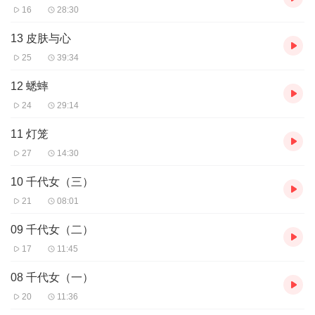
16
28:30
13 皮肤与心
25
39:34
12 蟋蟀
24
29:14
11 灯笼
27
14:30
10 千代女（三）
21
08:01
09 千代女（二）
17
11:45
08 千代女（一）
20
11:36