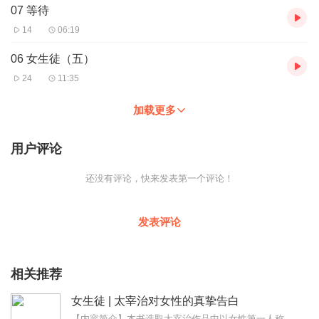
07 等待
14
06:19
06 女生徒（五）
24
11:35
加载更多
用户评论
还没有评论，快来发表第一个评论！
发表评论
相关推荐
女生徒 | 太宰治对女性的真挚告白
【内容简介】本书选取太宰治作品中以女性第一人称视角叙述的10篇作品，以其中的名篇《女生徒》为书名，并对照各个故事中女性的人生轨迹——少年、青年、壮年、老年追忆少...