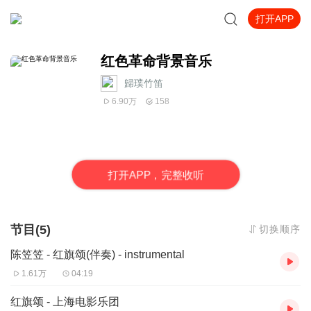
打开APP
红色革命背景音乐
歸璞竹笛
6.90万
158
打
开
A
P
P，完整收听
节目(5)
切换顺序
陈笠笠 - 红旗颂(伴奏) - instrumental
1.61万
04:19
红旗颂 - 上海电影乐团