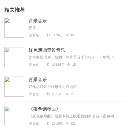
相关推荐
背景音乐
音乐
72.96万
16
音乐
红色朗诵背景音乐
之前参加演讲，找的一些背景音乐剪辑了一下增加了时长分享给大家，如果对您有帮助的，辛苦您订个阅，打个call，谢谢支持！喜马拉雅下载下来的文件要改下文件属性才能用...
138.93万
154
音乐
背景音乐
好作品好音乐好形式衬好内容
3.85万
75
音乐
《夜色钢琴曲》
《夜色钢琴曲》最新专辑上线啦我的新专辑《夜色钢琴曲最新专辑》（点击跳转）已经上线，新专辑是《夜色钢琴曲》的升级版，我精选了诸多经典原创作品与大家分享，愿未来...
17.18亿
521
音乐