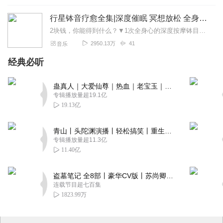
行星钵音疗愈全集|深度催眠 冥想放松 全身心深度按摩
2块钱，你能得到什么？▼1次全身心的深度按摩钵目前已广泛地被应用于美容Spa和按摩养生馆的疗程中，许多疗愈师使用铜钵在身体上，发现5分钟铜钵按摩的深度放松，效...
2950.13万
41
音乐
经典必听
蛊真人｜大爱仙尊｜热血｜老宝玉｜多人VIP免费有声剧
专辑播放量超19.1亿
19.13亿
青山丨头陀渊演播丨轻松搞笑丨重生穿越丨古代权谋丨VIP免费 | 多人有声剧
专辑播放量超11.3亿
11.40亿
盗墓笔记 全8部丨豪华CV版丨苏尚卿&边江 领衔 多人有声剧丨冠声文化丨南派三叔
连载节目超七百集
1823.99万