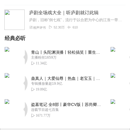
庐剧全场戏大全｜听庐剧就订此辑
庐剧，旧称“倒七戏”，流行于以合肥为中心的江淮一带和大别山区，包括六安、淮南、巢湖、滁州、芜湖等地。庐剧曲调清新朴实，优美动听，很受当地群众喜爱。清末以来，主要...
52.30万
610
相声评书
经典必听
青山丨头陀渊演播丨轻松搞笑丨重生穿越丨古代权谋丨VIP免费 | 多人有声剧
主播粉丝1659万
11.34亿
蛊真人｜大爱仙尊｜热血｜老宝玉｜多人VIP免费有声剧
专辑播放量超19.9亿
19.09亿
盗墓笔记 全8部丨豪华CV版丨苏尚卿&边江 领衔 多人有声剧丨冠声文化丨南派三叔
连载节目超七百集
1671.77万