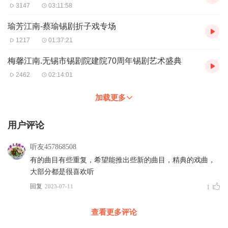
3147
03:11:58
瑜芳江南-蔡瑜锡剧折子戏专场
1217
01:37:21
梅馨江南.无锡市锡剧院建院70周年锡剧艺术盛典
2462
02:14:01
加载更多
用户评论
听友457868508
有的曲目有些重复，希望能推出些新的曲目，精典的戏曲，
大部分都是很喜欢听
回复
2023-07-11
1
查看更多评论