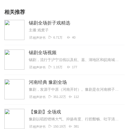
相关推荐
锡剧全场折子戏精选
主播:戏窝子
6.71万
40
相声评书
锡剧全场视频
锡剧，流行于沪宁沿线以及杭、嘉、湖地区和皖南城乡的地方传统戏剧，国家级非物质文化遗产之一。锡剧旧称滩簧，起源于清乾隆、嘉庆年间无锡、常州一带的叙事山歌“东乡调”...
1.15万
177
相声评书
河南经典 豫剧全场
豫剧，发源于中原（河南开封）。豫剧是在河南梆子的基础上不断继承、改革和创新发展起来的。建国后因河南简称“豫”，故称豫剧。与京剧、越剧、黄梅戏、评剧并称中国五大剧...
351.22万
112
相声评书
【豫剧】全场戏
豫剧以唱腔铿锵大气、抑扬有度、行腔酣畅、吐字清晰、韵味醇美、生动活泼、有血有肉、善于表达人物内心情感著称，凭借其高度的艺术性而广受各界人士欢迎。因其音乐伴奏用枣...
150.19万
381
相声评书