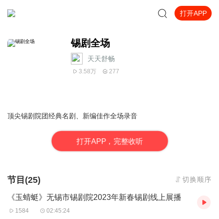
打开APP
锡剧全场
天天舒畅
3.58万
277
顶尖锡剧院团经典名剧、新编佳作全场录音
打
开
A
P
P，完整收听
节目(25)
切换顺序
《玉蜻蜓》无锡市锡剧院2023年新春锡剧线上展播
1584
02:45:24