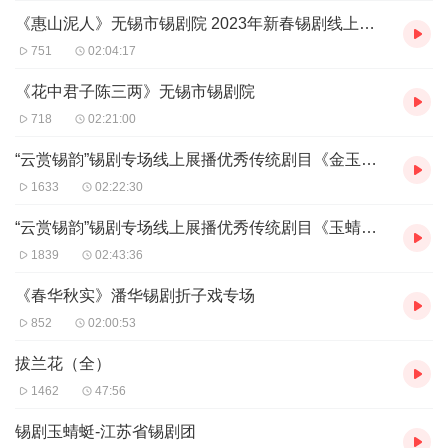
《惠山泥人》无锡市锡剧院 2023年新春锡剧线上展播
751
02:04:17
《花中君子陈三两》无锡市锡剧院
718
02:21:00
“云赏锡韵”锡剧专场线上展播优秀传统剧目《金玉奴》
1633
02:22:30
“云赏锡韵”锡剧专场线上展播优秀传统剧目《玉蜻蜓》
1839
02:43:36
《春华秋实》潘华锡剧折子戏专场
852
02:00:53
拔兰花（全）
1462
47:56
锡剧玉蜻蜓-江苏省锡剧团