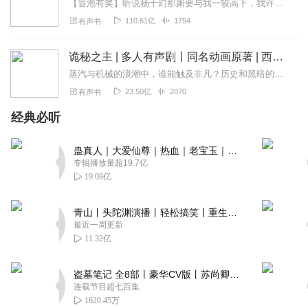
【冒泡有奖】听说杨千幻那厮要与我一较高下，我许七安要开始装叉了！快进入声音播放页戳下方输入框，冒个泡偷偷告诉我，我要用哪些诗词才能胜过他？说得好的，有赏！202...
110.61亿
1754
有声书
诡秘之主 | 多人有声剧丨同名动画原著 | 西幻克苏鲁 | 乌贼作品
蒸汽与机械的浪潮中，谁能触及非凡？历史和黑暗的迷雾里，又是谁在耳语？我从诡秘中醒来，睁眼看见这个世界：枪械，大炮，巨舰，飞空艇，差分机；魔药，占卜，诅咒，倒吊人...
23.50亿
2070
有声书
经典必听
蛊真人｜大爱仙尊｜热血｜老宝玉｜多人VIP免费有声剧
专辑播放量超19.7亿
19.08亿
青山丨头陀渊演播丨轻松搞笑丨重生穿越丨古代权谋丨VIP免费 | 多人有声剧
最近一周更新
11.32亿
盗墓笔记 全8部丨豪华CV版丨苏尚卿&边江 领衔 多人有声剧丨冠声文化丨南派三叔
连载节目超七百集
1620.45万