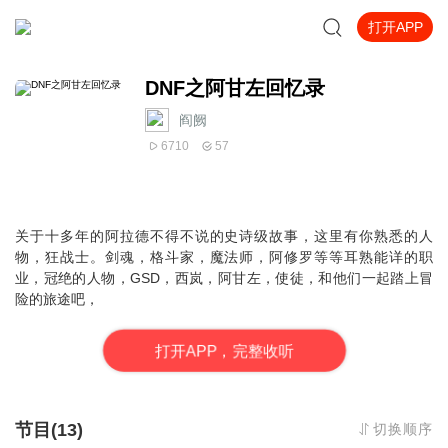
打开APP
DNF之阿甘左回忆录
阎阙
6710
57
关于十多年的阿拉德不得不说的史诗级故事，这里有你熟悉的人
物，狂战士。剑魂，格斗家，魔法师，阿修罗等等耳熟能详的职
业，冠绝的人物，GSD，西岚，阿甘左，使徒，和他们一起踏上冒
险的旅途吧，
打
开
A
P
P，完整收听
节目(13)
切换顺序