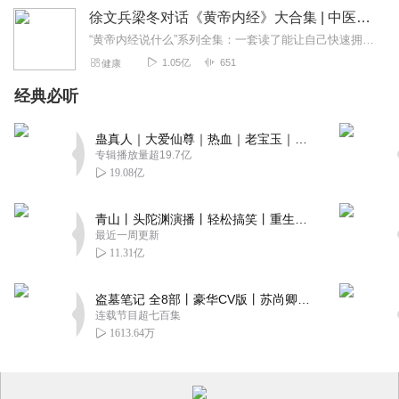
徐文兵梁冬对话《黄帝内经》大合集 | 中医养生
“黄帝内经说什么”系列全集：一套读了能让自己快速拥有天时、地利、人和的正能量书籍。年轻人读了能更好地懂得处事养身，变得强大；中年人读了会放下得失，随心所欲；老年...
1.05亿
651
健康
经典必听
蛊真人｜大爱仙尊｜热血｜老宝玉｜多人VIP免费有声剧
专辑播放量超19.7亿
19.08亿
青山丨头陀渊演播丨轻松搞笑丨重生穿越丨古代权谋丨VIP免费 | 多人有声剧
最近一周更新
11.31亿
盗墓笔记 全8部丨豪华CV版丨苏尚卿&边江 领衔 多人有声剧丨冠声文化丨南派三叔
连载节目超七百集
1613.64万