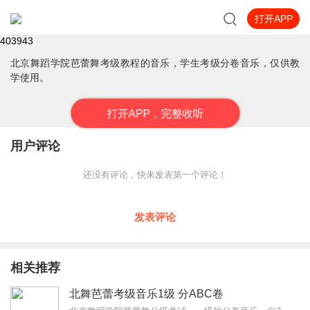
打开APP
北舞芭蕾考级音乐5级 分ABC卷
菁华24
4039
43
北京舞蹈学院芭蕾舞考级教程的音乐，学生考级分卷音乐，仅供教
学使用。
打
开
A
P
P，完整收听
用户评论
还没有评论，快来发表第一个评论！
发表评论
相关推荐
北舞芭蕾考级音乐1级 分ABC卷