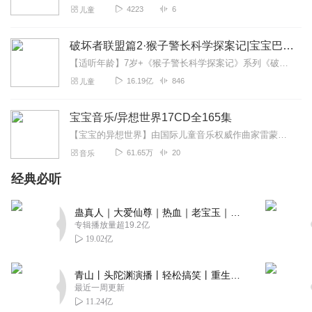
4223
6
儿童
破坏者联盟篇2·猴子警长科学探案记|宝宝巴士故事
【适听年龄】7岁+《猴子警长科学探案记》系列《破坏者联盟篇1·猴子警长科学探案记》>>>《破坏者联盟篇2·猴子警长科学探案记》>>>《破坏者联盟篇3·猴子警长科...
16.19亿
846
儿童
宝宝音乐/异想世界17CD全165集
【宝宝的异想世界】由国际儿童音乐权威作曲家雷蒙拉普RaimondLap专为智能发展关键期的婴幼儿所精心打造，全集共17张CD。除了给宝宝听，也可以用做胎教...
61.65万
20
音乐
经典必听
蛊真人｜大爱仙尊｜热血｜老宝玉｜多人VIP免费有声剧
专辑播放量超19.2亿
19.02亿
青山丨头陀渊演播丨轻松搞笑丨重生穿越丨古代权谋丨VIP免费 | 多人有声剧
最近一周更新
11.24亿