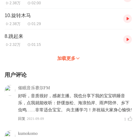
2.38万
02:00
10.旋转木马
2.38万
01:29
8.跳起来
2.32万
01:15
加载更多
用户评论
催眠音乐赛尔FM
好听，音质很好，感谢主播。我也分享下我的宝宝哄睡音
乐，点我就能收听：舒缓放松、海浪拍岸、雨声陪伴、乡下
虫鸣……非常适合宝宝。 向主播学习！并祝福大家身心愉快!
回复
2021-09-09
1
kumokomo