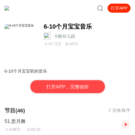
打开APP
6-10个月宝宝音乐
卡酷幼儿园
97.72万
4675
6-10个月宝宝听的音乐
打
开
A
P
P，完整收听
节目(46)
切换顺序
51.赏月舞
6.06万
02:10