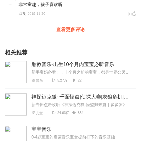
非常童趣，孩子喜欢听
回复
2019-11-20
0
查看更多评论
相关推荐
胎教音乐-出生10个月内宝宝必听音乐
新手宝妈必看！！十个月之前的宝宝，都是世界公民，能听懂所听到的各个国家的语言。十个月之后就只能听懂所在国家的语言了，所以在十个月之前尽可能的多听听以下4首音乐：...
5.27万
22
音乐
神探迈克狐· 千面怪盗|侦探大赛|灰狼危机|多多罗
新专辑点击收听《神探迈克狐·怪盗归来篇｜多多罗》！！！>>>点击进入主播橱窗购买《神探迈克狐》系列图书吧!<<<多多罗故事【点击前往】收听多多罗其他好玩有趣的故...
24.63亿
834
儿童
宝宝音乐
0-4岁宝宝的启蒙音乐宝盒提前打下的音乐基础