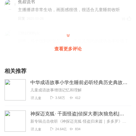
焦叔说书
主播播讲非常生动，画面感很强，很适合儿童睡前收听
回复
2021-11-26
10
13811908ylc
好棒，终于找到声音又好听，内容又亲民的成语故事给孩子
听。好喜欢这个声音
查看更多评论
回复
2022-01-19
7
相关推荐
水君先生
不错不错，听着很好，会一直关注的，
中华成语故事小学生睡前必听经典历史典故宝宝巴士国学
回复
2021-10-05
7
儿童成语故事增强记忆和理解
3.58万
412
儿童
小辣椒14131
哇塞，说的太太太太好了！
神探迈克狐· 千面怪盗|侦探大赛|灰狼危机|多多罗
回复
2022-11-17
6
新专辑点击收听《神探迈克狐·怪盗归来篇｜多多罗》！！！>>>点击进入主播橱窗购买《神探迈克狐》系列图书吧!<<<多多罗故事【点击前往】收听多多罗其他好玩有趣的故...
24.64亿
834
儿童
SSR囖囖