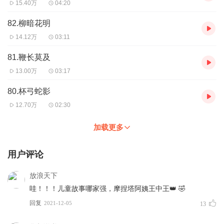
15.40万
04:20
82.柳暗花明
14.12万
03:11
81.鞭长莫及
13.00万
03:17
80.杯弓蛇影
12.70万
02:30
加载更多
用户评论
放浪天下
哇！！！儿童故事哪家强，摩捏塔阿姨王中王👑 🤣
回复
2021-12-05
13