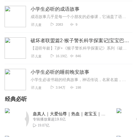
哇！！！这不给你个赞过分了，太强了
小学生必听的成语故事
回复
2021-10-12
6
成语故事几乎是每一个小朋友的必修课，它涵盖了语言之美，历史典故，传统智慧，无疑是每个家庭教育“必备基本款”，不仅可以提高孩子的语言表达能力，还可以作为一种品德的...
2083
9
儿童
未醒的鳄
主播声音很好听，家里孩子晚上天天听，停不下来
破坏者联盟篇2·猴子警长科学探案记|宝宝巴士故事
回复
2022-03-19
5
【适听年龄】7岁+《猴子警长科学探案记》系列《破坏者联盟篇1·猴子警长科学探案记》>>>《破坏者联盟篇2·猴子警长科学探案记》>>>《破坏者联盟篇3·猴子警长科...
16.19亿
846
儿童
Meilin美琳
好听的故事，实力的直播，还有棒棒的后期，点赞👍
小学生必听的睡前晚安故事
回复
2021-11-23
5
小学生必读书籍的经典故事，神话传说，名家名篇，睡前的黄金一小时，让孩子们开心入睡，甜蜜入梦~~~
3.94万
198
儿童
听友342628947
经典必听
很好听孩子很喜欢😊
回复
2023-04-19
3
蛊真人｜大爱仙尊｜热血｜老宝玉｜多人VIP免费有声剧
专辑播放量超19.6亿
1392180isbr
19.07亿
很好听！😃很好，听很好听不清