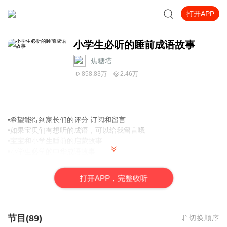
打开APP
小学生必听的睡前成语故事
焦糖塔
858.83万
2.46万
•希望能得到家长们的评分.订阅和留言
•如果宝贝们有想听的
成语，可以给我留言哦
•
宝宝和小学生睡前的启蒙故事
•小学生必学的中华成语故事
•每天3～5分钟，通过听故事学习新成语
•内含近反义词和造句
打
开
A
P
P，完整收听
•结尾“彩蛋”还有知识小总结哦~
•
本成语专辑是我踏入有声的第一步，第54集之前都还没有设备，所
以录制的不是很清晰，我会保持更新的状态，继续更替之前的音
频，保持一致！谢谢你们的聆听和订阅~非常感谢！
节目(89)
切换顺序