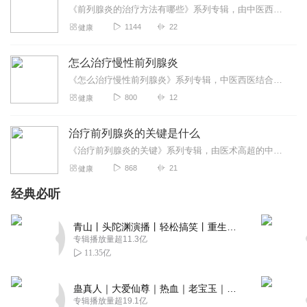
《前列腺炎的治疗方法有哪些》系列专辑，由中医西医双料高手撰写，健康管理师认证，电子书写作达人精心打造。囊括中西治疗精髓，从病因、症状到治疗方案，一网打尽。告别前...
1144
22
健康
怎么治疗慢性前列腺炎
《怎么治疗慢性前列腺炎》系列专辑，中医西医结合，专业电子书，健康管理师亲笔。揭秘慢性前列腺炎的中医调理与西医治疗，从病因分析到生活调养，一步到位。告别不适，重拾...
800
12
健康
治疗前列腺炎的关键是什么
《治疗前列腺炎的关键》系列专辑，由医术高超的中医西医爱好者倾力打造。融合中西医智慧，揭秘前列腺炎治疗秘籍。从症状解析到治疗策略，一步步带你走出前列腺炎困扰。轻松...
868
21
健康
经典必听
青山丨头陀渊演播丨轻松搞笑丨重生穿越丨古代权谋丨VIP免费 | 多人有声剧
专辑播放量超11.3亿
11.35亿
蛊真人｜大爱仙尊｜热血｜老宝玉｜多人VIP免费有声剧
专辑播放量超19.1亿