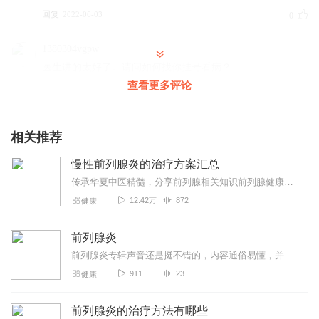
回复
2022-06-03
0
1380304vgpw
医生讲的太好了。请问如何找你挂号看病？
查看更多评论
回复
2021-11-18
0
相关推荐
慢性前列腺炎的治疗方案汇总
传承华夏中医精髓，分享前列腺相关知识前列腺健康中医养生
12.42万
872
健康
前列腺炎
前列腺炎专辑声音还是挺不错的，内容通俗易懂，并举例说明，精选了热门问题，进行分析思考，然后回答。希望大家可以订阅我的专辑，并关注我，欢迎评论、转发、收藏、点赞，...
911
23
健康
前列腺炎的治疗方法有哪些