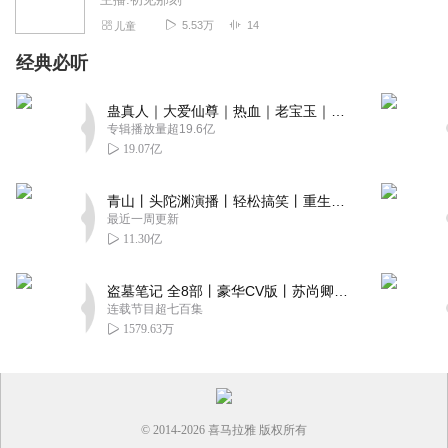
5.53万
14
儿童
经典必听
蛊真人｜大爱仙尊｜热血｜老宝玉｜多人VIP免费有声剧
专辑播放量超19.6亿
19.07亿
青山丨头陀渊演播丨轻松搞笑丨重生穿越丨古代权谋丨VIP免费 | 多人有声剧
最近一周更新
11.30亿
盗墓笔记 全8部丨豪华CV版丨苏尚卿&边江 领衔 多人有声剧丨冠声文化丨南派三叔
连载节目超七百集
1579.63万
© 2014-
2026
喜马拉雅 版权所有