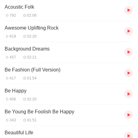
Acoustic Folk
792
02:06
Awesome Uplifting Rock
619
02:20
Background Dreams
457
02:21
Be Fashion (Full Version)
417
01:54
Be Happy
406
02:20
Be Young Be Foolish Be Happy
343
01:51
Beautiful Life