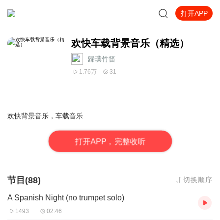
打开APP
欢快车载背景音乐（精选）
歸璞竹笛
1.76万
31
欢快背景音乐，车载音乐
打
开
A
P
P，完整收听
节目(88)
切换顺序
A Spanish Night (no trumpet solo)
1493
02:46