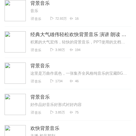
背景音乐
音乐
72.93万
16
音乐
经典大气雄伟轻松欢快背景音乐 演讲 朗读 PPT
积累的大气宏伟，轻快的背景音乐，PPT使用的文档音乐，各种背景音乐大全，在很多场合应用很广泛！
3.99万
194
音乐
背景音乐
这里是万曲作底色，一张集齐全风格纯音乐的宝藏BGM专辑。治愈温柔的钢琴、诡秘氛围感旋律、雅致国风韵律、轻快电子律动、慵懒松弛小调，曲风大乱炖，一次解锁所有听...
1734
46
音乐
背景音乐
好作品好音乐好形式衬好内容
3.85万
75
音乐
欢快背景音乐
主播:初见那刻