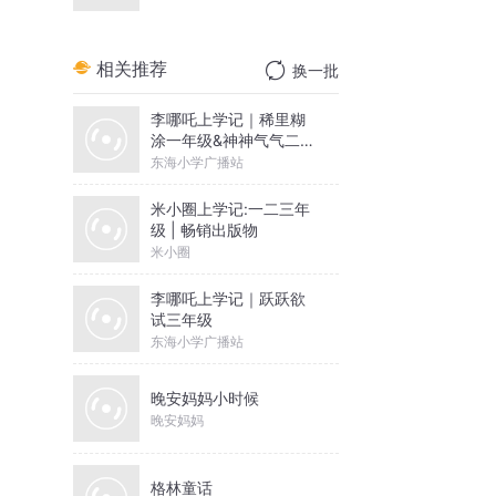
相关推荐
换一批
李哪吒上学记｜稀里糊
涂一年级&神神气气二年
级
东海小学广播站
米小圈上学记:一二三年
级 | 畅销出版物
米小圈
李哪吒上学记｜跃跃欲
试三年级
东海小学广播站
晚安妈妈小时候
晚安妈妈
格林童话