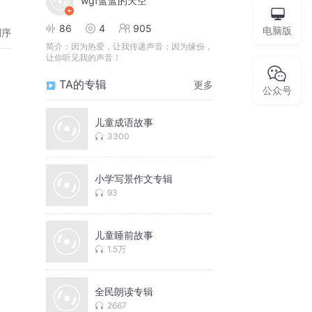
wgf蓝蓝的天空
86
4
905
电脑版
倒序
简介：
因为热爱，让我传递声音；因为缘份，
让你听见我的声音！
TA的专辑
更多
公众号
儿童成语故事
3300
小学写景作文专辑
93
儿童睡前故事
1.5万
全民朗读专辑
2667