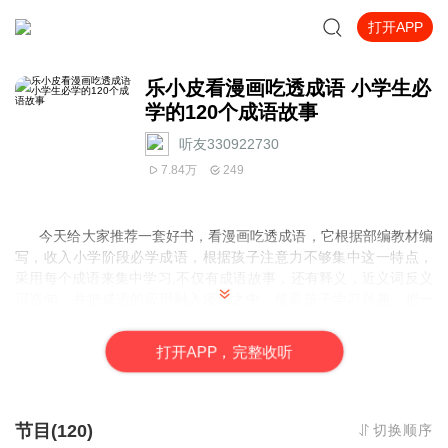
打开APP
乐小皮看漫画吃透成语 小学生必
学的120个成语故事
听友330922730
7.84万
249
今天给大家推荐一套好书，看漫画吃透成语，它根据部编教材编
写，收入小学阶段必学成语，根据孩子注意力不够集中这一特点，
采用每个成语来集中学习,不仅有成语故事，还有释义，近义词反义
词造句，并把成语的应用融入漫画之中，提高孩子学习兴趣，把一
个成语有关知识都吃透，最大亮点是课后配有成语小游戏，并把写
作的六要素，时间，地点，人物，起因，经过和结果提点出来，帮
打
开
A
P
P，完整收听
助孩子梳理读故事要点，理清讲故事的思路，提升写作文的能力。
节目(120)
切换顺序