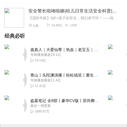
安全警长啦咘啦哆|幼儿日常生活安全科普|宝宝巴士
【适听年龄】4岁+孩子的安全，我们来守护！——啦咘啦哆警长宣孩子天生爱冒险，好奇心爆棚！不是在大马路上比赛跑，就是踩着椅子上下跳，怎样才能保护孩子平安长大？听...
34.88亿
1439
儿童
经典必听
蛊真人｜大爱仙尊｜热血｜老宝玉｜多人VIP免费有声剧
专辑播放量超19.1亿
19.14亿
青山丨头陀渊演播丨轻松搞笑丨重生穿越丨古代权谋丨VIP免费 | 多人有声剧
专辑播放量超11.4亿
11.41亿
盗墓笔记 全8部丨豪华CV版丨苏尚卿&边江 领衔 多人有声剧丨冠声文化丨南派三叔
最近一周更新
1849.91万