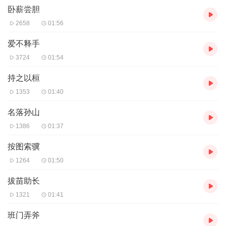
卧薪尝胆
2658
01:56
爱不释手
3724
01:54
持之以桓
1353
01:40
名落孙山
1386
01:37
按图索骥
1264
01:50
拔苗助长
1321
01:41
班门弄斧