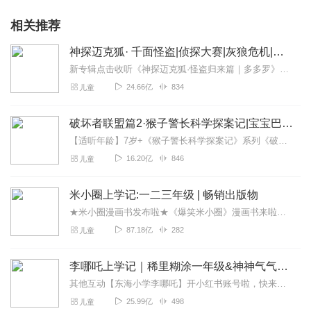
相关推荐
神探迈克狐· 千面怪盗|侦探大赛|灰狼危机|多多罗
新专辑点击收听《神探迈克狐·怪盗归来篇｜多多罗》！！！>>>点击进入主播橱窗购买《神探迈克狐》系列图书吧!<<<多多罗故事【点击前往】收听多多罗其他好玩有趣的故...
24.66亿
834
儿童
破坏者联盟篇2·猴子警长科学探案记|宝宝巴士故事
【适听年龄】7岁+《猴子警长科学探案记》系列《破坏者联盟篇1·猴子警长科学探案记》>>>《破坏者联盟篇2·猴子警长科学探案记》>>>《破坏者联盟篇3·猴子警长科...
16.20亿
846
儿童
米小圈上学记:一二三年级 | 畅销出版物
★米小圈漫画书发布啦★《爆笑米小圈》漫画书来啦《米小圈上学记》一二三年级正版广播剧！《米小圈上学记》系列是儿童作家北猫最新创作的儿童小说系列，作品诙谐幽默、好...
87.18亿
282
儿童
李哪吒上学记｜稀里糊涂一年级&神神气气二年级
其他互动【东海小学李哪吒】开小红书账号啦，快来关注和李哪吒成为好朋友！有机会免费领儿童会员、官方周边！【点击加入】东海小学广播站圈子，更多互动！李哪吒全新冒险番...
25.99亿
498
儿童