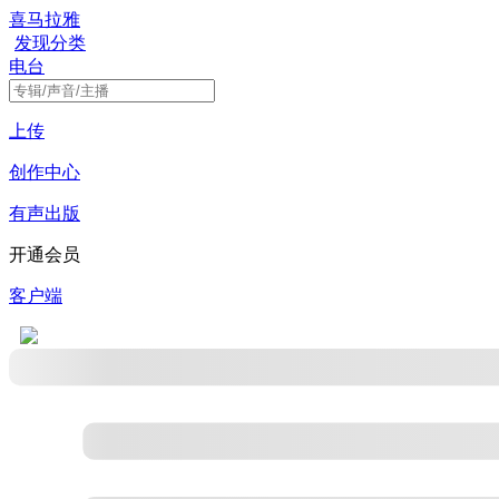
喜马拉雅
发现
分类
电台
上传
创作中心
有声出版
开通会员
客户端