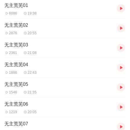
无主荒芜01
主播：语释_有声工作室
6086
19:38
【购买须知】
1、本作品为付费有声书，前59集为免费试听，购买成功后，即可收
无主荒芜02
听，可下载重复收听。
2876
20:55
2、版权归原作者所有，严禁翻录成任何形式，严禁在任何第三方平
台传播，违者将追究其法律责任。
无主荒芜03
3、如在充值／购买环节遇到问题，您可通过页面右上方按钮，将页
2361
21:08
面分享至微信内使用微信支付完成购买。
4、在购买过程中，如果您有任何问题，可以按以下步骤咨询在线客
无主荒芜04
服：
1886
22:43
第一步：您可在喜马拉雅APP【账号-联系客服】中咨询在线客服；
第二步：如果您无法联系上APP内在线客服，可关注【喜马拉雅
无主荒芜05
APP】公众号，通过下方菜单栏里【我的-在线客服】咨询在线客
服；
1546
21:35
第三步：如果在线客服都未取得联系，也可拨打客服电话：400-
838-5616
无主荒芜06
1219
20:05
无主荒芜07