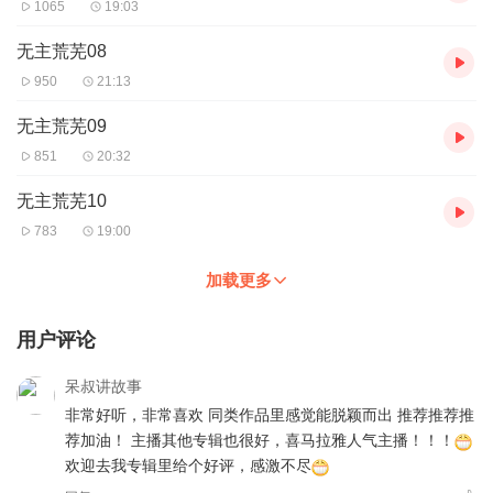
1065
19:03
无主荒芜08
950
21:13
无主荒芜09
851
20:32
无主荒芜10
783
19:00
加载更多
用户评论
呆叔讲故事
非常好听，非常喜欢 同类作品里感觉能脱颖而出 推荐推荐推
荐加油！ 主播其他专辑也很好，喜马拉雅人气主播！！！
欢迎去我专辑里给个好评，感激不尽