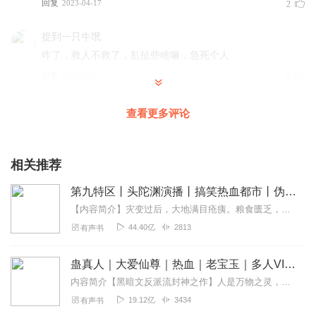
回复
2023-04-17
2
捉到一只牛氓
咋了，救人不救了，乱扯些啥嘛，急死个人
回复
2023-06-22
0
听友44668254
查看更多评论
一句话里几百个是，你是赶紧是别再是录书了，你是这是啥
毛病
相关推荐
回复
2023-05-14
0
第九特区丨头陀渊演播丨搞笑热血都市丨伪戒丨VIP免费多人有声剧
神茗_zk
【内容简介】灾变过后，大地满目疮痍。粮食匮乏，资源紧俏，局势混乱……一位从待规划区杀出来的青年，背对着漫天黄沙，孤身来到九区谋生，却不曾想偶然结识三五好友，一念...
这本书太老了沧雪剑灵些书我还上小学呢，现在我都大学毕
44.40亿
2813
有声书
业工作快三年了。bug和伏笔回收太差了，题材可以，修缮一
番改一些思路，就完美。
蛊真人｜大爱仙尊｜热血｜老宝玉｜多人VIP免费有声剧
回复
2024-07-24
0
内容简介【黑暗文反派流封神之作】人是万物之灵，蛊是天地真精。一个穿越者不断重生的故事。一个养蛊、炼蛊、用蛊的奇特世界。配音组（男角色）老宝玉旁白...
19.12亿
3434
有声书