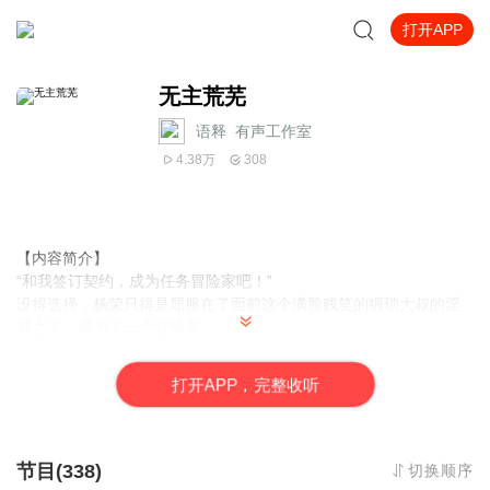
打开APP
无主荒芜
语释_有声工作室
4.38万
308
【内容简介】
“和我签订契约，成为任务冒险家吧！”
没得选择，杨荣只得是屈服在了面前这个满脸贱笑的猥琐大叔的淫
威之下，成为了一个冒险者。
在踏上这颗废弃星球的瞬间，杨荣已经没有了退路，身为佣兵，冒
险似乎已经注定了成为了杨荣身体的一部分。
打
开
A
P
P，完整收听
一次相遇，杨荣拥有了自己一起冒险的伙伴。
一次偶然，杨荣被迫踏上了一条成“神”之路。
【作者/主播】
节目(338)
切换顺序
作者：沧雪剑灵