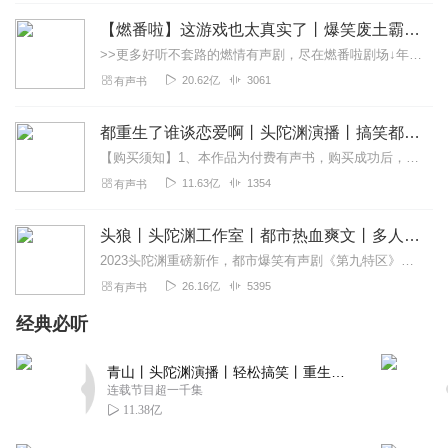
【燃番啦】这游戏也太真实了丨爆笑废土霸榜神作丨紫襟剧社制作
>>更多好听不套路的燃情有声剧，尽在燃番啦剧场↓年度重磅推荐本专辑为VIP免费专辑每天上午10点5集更新，订阅可以听到最新内容哦！每周抽一个专辑五星优质评论送...
20.62亿
3061
有声书
都重生了谁谈恋爱啊丨头陀渊演播丨搞笑都市丨穿越重生丨VIP免费 | 精品 | 多人有声剧
【购买须知】1、本作品为付费有声书，购买成功后，即可收听。2、版权归原作者所有，严禁翻录成任何形式，严禁在任何第三方平台传播，违者将追究其法律责任。3、如在充值...
11.63亿
1354
有声书
头狼丨头陀渊工作室丨都市热血爽文丨多人有声剧
2023头陀渊重磅新作，都市爆笑有声剧《第九特区》，点击收听！内容简介本来我只想老老实实的当条哈巴狗，可他们瞧不起我，硬生生的把我逼成一头狼！CAST旁白：...
26.16亿
5395
有声书
经典必听
青山丨头陀渊演播丨轻松搞笑丨重生穿越丨古代权谋丨VIP免费 | 多人有声剧
连载节目超一千集
11.38亿