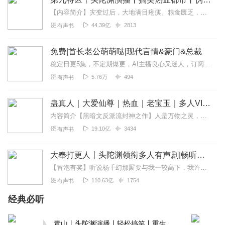
【内容简介】灾变过后，大地满目疮痍。粮食匮乏，资源紧俏，局势混乱……一位从待规划区杀出来的青年，背对着漫天黄沙，孤身来到九区谋生，却不曾想偶然结识三五好友，一念...
44.39亿
2813
有声书
免费|首长老公萌萌哒|现代言情&豪门&总裁
稳定日更5集，不定期爆更，AI主播良心又迷人，订阅追更不迷路！【内容简介】有人敢欺负他小娇妻？怼死！他的小娇妻只能他亲自欺负，从客厅到厨房，逮哪儿就...
5.76万
494
有声书
蛊真人｜大爱仙尊｜热血｜老宝玉｜多人VIP免费有声剧
内容简介【黑暗文反派流封神之作】人是万物之灵，蛊是天地真精。一个穿越者不断重生的故事。一个养蛊、炼蛊、用蛊的奇特世界。配音组（男角色）老宝玉旁白...
19.10亿
3434
有声书
大奉打更人丨头陀渊领衔多人有声剧|畅听全集|王鹤棣、田曦薇主演影视剧原著|卖报小郎君
【冒泡有奖】听说杨千幻那厮要与我一较高下，我许七安要开始装叉了！快进入声音播放页戳下方输入框，冒个泡偷偷告诉我，我要用哪些诗词才能胜过他？说得好的，有赏！202...
110.63亿
1754
有声书
经典必听
青山丨头陀渊演播丨轻松搞笑丨重生穿越丨古代权谋丨VIP免费 | 多人有声剧