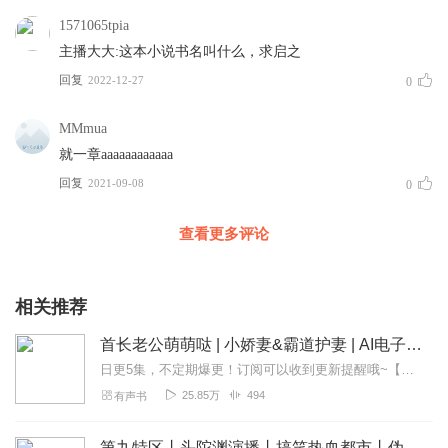
1571065tpia
主播大大:这本小说书名叫什么，求启之
回复
2022-12-27
0
MMmua
就一章aaaaaaaaaaaa
回复
2021-09-08
0
查看更多评论
相关推荐
首长老公萌萌哒 | 小娇妻&霸道护妻 | AI电子书
日更5集，不定期爆更！订阅可以收到更新提醒哦~【内容简介】有人敢欺负他小娇妻？怼死！他的小娇妻只能他亲自欺负，从客厅到厨房，逮哪儿就在哪儿欺负。【作者介绍】...
25.85万
494
有声书
第九特区丨头陀渊演播丨搞笑热血都市丨伪戒丨VIP免费多人有声剧