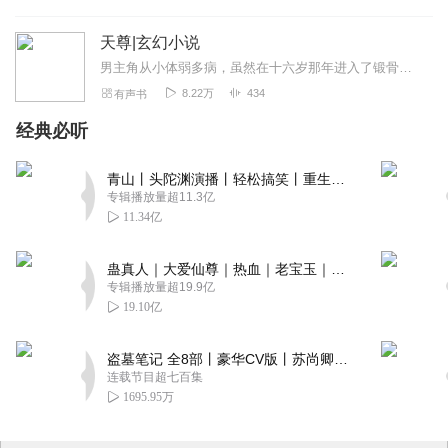
天尊|玄幻小说
男主角从小体弱多病，虽然在十六岁那年进入了锻骨境界，但是还是没一点用。机缘巧合，他得到得到名师的指点，秉承了上古刺客之道。时逢乱世，苍茫大陆，狼烟四起，人族高层...
8.22万
434
有声书
经典必听
青山丨头陀渊演播丨轻松搞笑丨重生穿越丨古代权谋丨VIP免费 | 多人有声剧
专辑播放量超11.3亿
11.34亿
蛊真人｜大爱仙尊｜热血｜老宝玉｜多人VIP免费有声剧
专辑播放量超19.9亿
19.10亿
盗墓笔记 全8部丨豪华CV版丨苏尚卿&边江 领衔 多人有声剧丨冠声文化丨南派三叔
连载节目超七百集
1695.95万