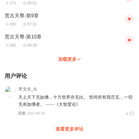
271
09:01
荒古天尊-第9章
265
07:31
荒古天尊-第10章
282
08:39
加载更多
用户评论
李文生_8i
天上天下无如佛，十方世界亦无比。 世间所有我尽见，一切
无有如佛者。 ——《大智度论》
回复
2022-09-28
0
查看更多评论