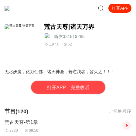
打开APP
荒古天尊|诸天万界
听友331519285
1.97万
52
无尽妖魔，亿万仙佛，诸天神圣，若逆我者，皆灭之！！！
打
开
A
P
P，完整收听
节目(120)
切换顺序
荒古天尊-第1章
2220
09:16