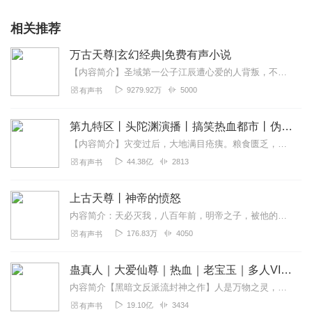
相关推荐
万古天尊|玄幻经典|免费有声小说
【内容简介】圣域第一公子江辰遭心爱的人背叛，不幸陨落。灵魂穿越到五百年后，九天大陆一名同名同姓的少年身上。身怀至尊神脉，掌握无数秘典，江辰发誓要杀回圣域，手刃仇...
9279.92万
5000
有声书
第九特区丨头陀渊演播丨搞笑热血都市丨伪戒丨VIP免费多人有声剧
【内容简介】灾变过后，大地满目疮痍。粮食匮乏，资源紧俏，局势混乱……一位从待规划区杀出来的青年，背对着漫天黄沙，孤身来到九区谋生，却不曾想偶然结识三五好友，一念...
44.38亿
2813
有声书
上古天尊丨神帝的愤怒
内容简介：天必灭我，八百年前，明帝之子，被他的未婚妻池瑶公主杀死，一代天骄，就此陨落。八百年后，重新活了过来，却发现曾经杀死他的未婚妻，已经统一昆仑界，开辟...
176.83万
4050
有声书
蛊真人｜大爱仙尊｜热血｜老宝玉｜多人VIP免费有声剧
内容简介【黑暗文反派流封神之作】人是万物之灵，蛊是天地真精。一个穿越者不断重生的故事。一个养蛊、炼蛊、用蛊的奇特世界。配音组（男角色）老宝玉旁白...
19.10亿
3434
有声书