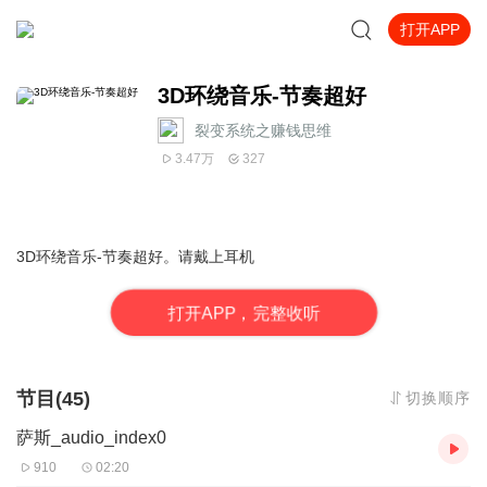
打开APP
3D环绕音乐-节奏超好
裂变系统之赚钱思维
3.47万
327
3D环绕音乐-节奏超好。请戴上耳机
打
开
A
P
P，完整收听
节目(45)
切换顺序
萨斯_audio_index0
910
02:20