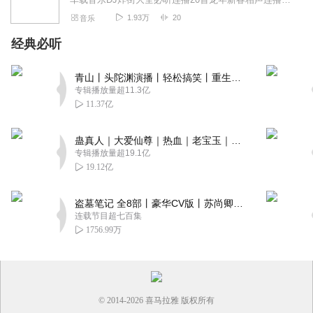
1.93万
20
音乐
经典必听
青山丨头陀渊演播丨轻松搞笑丨重生穿越丨古代权谋丨VIP免费 | 多人有声剧
专辑播放量超11.3亿
11.37亿
蛊真人｜大爱仙尊｜热血｜老宝玉｜多人VIP免费有声剧
专辑播放量超19.1亿
19.12亿
盗墓笔记 全8部丨豪华CV版丨苏尚卿&边江 领衔 多人有声剧丨冠声文化丨南派三叔
连载节目超七百集
1756.99万
© 2014-
2026
喜马拉雅 版权所有