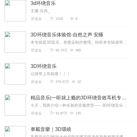
3d环绕音乐
主播:乐冉_
2105
8
音乐
3D环绕音乐体验馆-自然之声 安睡
本专辑是3D音乐，有蜜朵制作整理。聆听本专辑请带上耳机，享受3D的世界。新专辑刚刚发布，《3D奇妙大自然减压助眠》，点此获得试听盛宴！如果你喜欢，请点赞评论，...
90.74万
485
音乐
3D环绕音乐
记得带上耳机哦！！！
476.47万
42
音乐
精品音乐|一听就上瘾的3D环绕音效耳机专享经典舞曲
今天，我将介绍一种全新的音频类型——3D环绕音乐。3D环绕音乐是一种通过特定的音效设计和立体声技术，使用户仿佛置身于音乐现场的音频体验。这种音乐形式最早出现在2...
91.87万
145
音乐
車載音樂｜3D環繞
车载音乐DJ炸街大全必听连播20首龙年新春相声连播老司机驾车必备如果开车不听音乐，开车的乐趣就少了一半。老铁们，你是不是为找不到合适的开车音乐而苦恼？