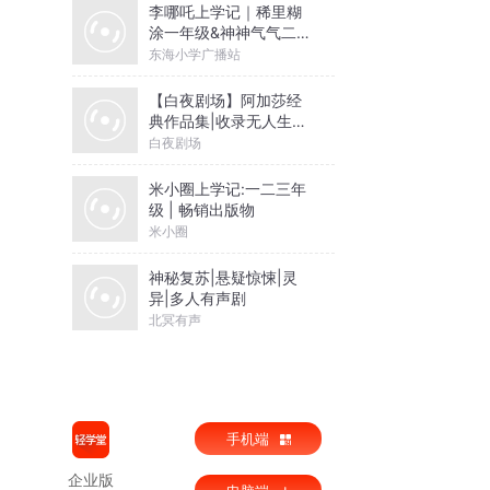
李哪吒上学记｜稀里糊
涂一年级&神神气气二年
级
东海小学广播站
【白夜剧场】阿加莎经
典作品集|收录无人生还
等作品
白夜剧场
米小圈上学记:一二三年
级 | 畅销出版物
米小圈
神秘复苏|悬疑惊悚|灵
异|多人有声剧
北冥有声
手机端
企业版