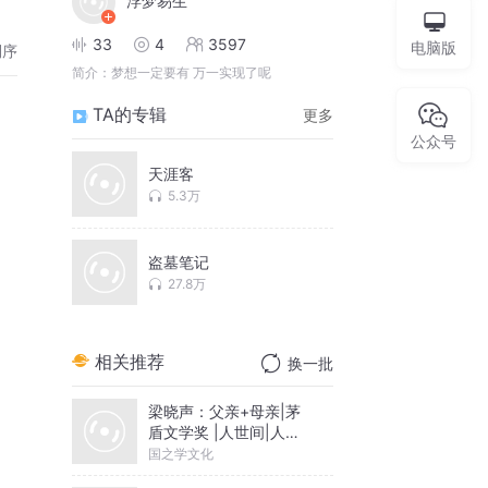
浮梦易生
33
4
3597
电脑版
倒序
简介：
梦想一定要有 万一实现了呢
TA的专辑
更多
公众号
天涯客
5.3万
盗墓笔记
27.8万
相关推荐
换一批
梁晓声：父亲+母亲|茅
盾文学奖 |人世间|人间
清醒
国之学文化