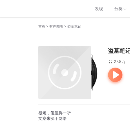
发现
分类
>
>
首页
有声图书
盗墓笔记
盗墓笔
27.8万
很短，但值得一听
文案来源于网络