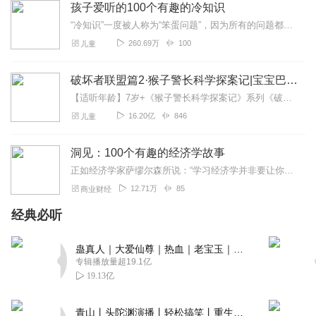
回复
2024-01-15
孩子爱听的100个有趣的冷知识
0
“冷知识”一度被人称为“笨蛋问题”，因为所有的问题都很细小、轻微，有时还显得愚蠢，甚至“无聊”。可是，就是这些“小”问题，可以难倒那些以聪明自居的人。我们可以看...
260.69万
100
儿童
破坏者联盟篇2·猴子警长科学探案记|宝宝巴士故事
【适听年龄】7岁+《猴子警长科学探案记》系列《破坏者联盟篇1·猴子警长科学探案记》>>>《破坏者联盟篇2·猴子警长科学探案记》>>>《破坏者联盟篇3·猴子警长科...
16.20亿
846
儿童
洞见：100个有趣的经济学故事
正如经济学家萨缪尔森所说：“学习经济学并非要让你变成一个天才；但是，如果不学经济学，那么命运很可能会与你格格不入”。可以这样说：我们的一举一动几乎都与经济学有着...
12.71万
85
商业财经
经典必听
蛊真人｜大爱仙尊｜热血｜老宝玉｜多人VIP免费有声剧
专辑播放量超19.1亿
19.13亿
青山丨头陀渊演播丨轻松搞笑丨重生穿越丨古代权谋丨VIP免费 | 多人有声剧