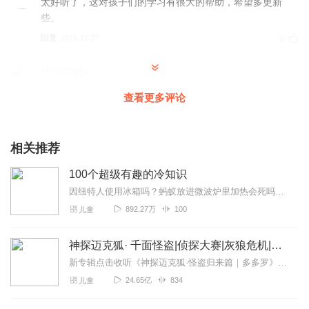
太好听了，这对孩子们的学习有很大的帮助，希望多更新
些。
回复
2021-12-27
0
1598078gjwi
孩子们喜欢！关注了主播不事，讲的很清晰，很细致，我喜
查看更多评论
欢，就是有点太少了，100个字我，谢谢主播(*^o^*)超赞超赞
回复
2024-11-13
0
相关推荐
虎儿讲故事
100个超级有趣的冷知识
This is my dog.I have a.Do you like box?
因纽特人使用冰箱吗？蚂蚁放进微波炉里加热会死吗？真的有幽灵船吗?100个让你意想不到的故事！100个令你开怀大笑的冷幽默！100个使你茅塞顿开的科学知识！各位小...
回复
2024-05-12
0
892.27万
100
儿童
夜阑卧听方入梦
神探迈克狐· 千面怪盗|侦探大赛|灰狼危机|多多罗
这个成语故事，先解释成语意思，再说背后故事，最后举例
新专辑点击收听《神探迈克狐·怪盗归来篇｜多多罗》！！！>>>点击进入主播橱窗购买《神探迈克狐》系列图书吧!<<<多多罗故事【点击前往】收听多多罗其他好玩有趣的故...
实际运用。中间用的语言文字也不是那么晦涩难懂，相对来
说，给我7岁儿子听还是比较适合。当然，最好的还是米小圈
24.65亿
834
儿童
成语故事，可惜听了两遍了。