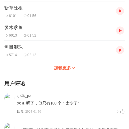
斩草除根
6101
01:56
缘木求鱼
6013
01:52
鱼目混珠
5714
02:12
加载更多
用户评论
小马_pz
太 好听了，但只有100 个＇太少了°
回复
2024-01-03
2