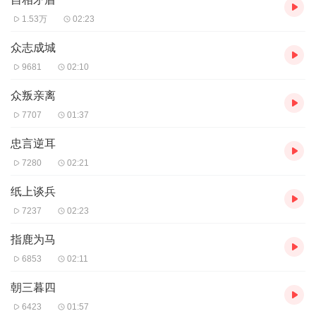
1.53万
02:23
众志成城
9681
02:10
众叛亲离
7707
01:37
忠言逆耳
7280
02:21
纸上谈兵
7237
02:23
指鹿为马
6853
02:11
朝三暮四
6423
01:57