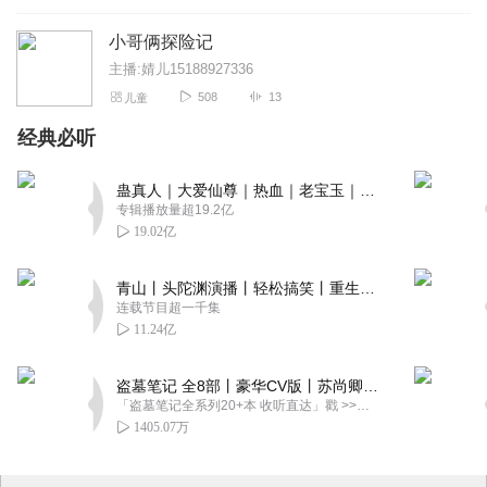
小哥俩探险记
主播:婧儿15188927336
508
13
儿童
经典必听
蛊真人｜大爱仙尊｜热血｜老宝玉｜多人VIP免费有声剧
专辑播放量超19.2亿
19.02亿
青山丨头陀渊演播丨轻松搞笑丨重生穿越丨古代权谋丨VIP免费 | 多人有声剧
连载节目超一千集
11.24亿
盗墓笔记 全8部丨豪华CV版丨苏尚卿&边江 领衔 多人有声剧丨冠声文化丨南派三叔
「盗墓笔记全系列20+本 收听直达」戳 >>改编自南派三叔同名作品，腾讯音乐娱乐集团出品，冠声文化制作，...
1405.07万