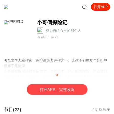
打开APP
小哥俩探险记
成为自己心里的那个人
4181
79
著名文学儿童作家，任溶溶经典译作之一。让孩子们在爱与分担中
懂得手足情深。
小哥俩在家里待得不耐烦了，带着行李，坐上船去探险。路上遇到
野蛮的“野人”，船翻了，和“野兽”作战，遇见了少先队员，还上少先
营去。
淘气的小姐俩不听话的妈妈，乱动东西，打翻墨水屏，弄脏台布；
打
开
A
P
P，完整收听
打翻洗衣盆，屋里发大水；帮妈妈擦地板，又弄脏手绢。家里变得
乱糟糟，小姐俩和妈妈一起快活地刷刷洗洗，打扫卫生。
节目(22)
切换顺序