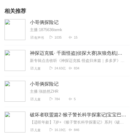
相关推荐
小哥俩探险记
主播:1875636temk
1035
15
有声书
神探迈克狐· 千面怪盗|侦探大赛|灰狼危机|多多罗
新专辑点击收听《神探迈克狐·怪盗归来篇｜多多罗》！！！>>>点击进入主播橱窗购买《神探迈克狐》系列图书吧!<<<多多罗故事【点击前往】收听多多罗其他好玩有趣的故...
24.63亿
834
儿童
小哥俩探险记
主播:张皓然ZHR
784
5
儿童
破坏者联盟篇2·猴子警长科学探案记|宝宝巴士故事
【适听年龄】7岁+《猴子警长科学探案记》系列《破坏者联盟篇1·猴子警长科学探案记》>>>《破坏者联盟篇2·猴子警长科学探案记》>>>《破坏者联盟篇3·猴子警长科...
16.19亿
846
儿童