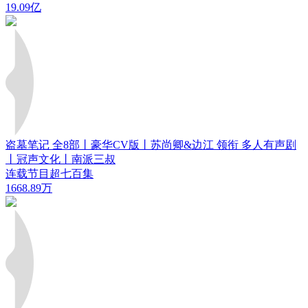
19.09亿
盗墓笔记 全8部丨豪华CV版丨苏尚卿&边江 领衔 多人有声剧
丨冠声文化丨南派三叔
连载节目超七百集
1668.89万