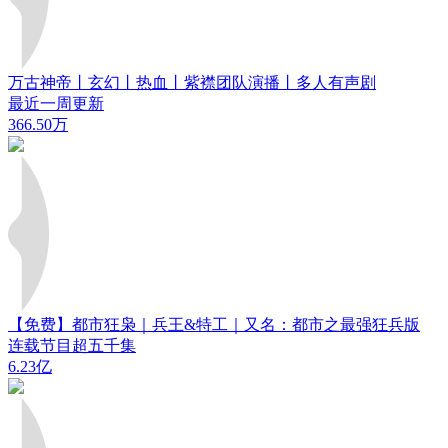
万古神帝丨玄幻丨热血丨紫襟团队演播丨多人有声剧
最近一周更新
366.50万
【免费】都市狂枭｜兵王&特工｜又名：都市之最强狂兵版
连载节目超五千集
6.23亿