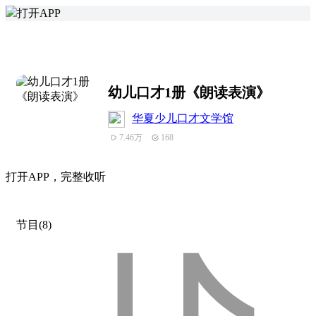
打开APP
幼儿口才1册《朗读表演》
华夏少儿口才文学馆
7.46万
168
打
开
A
P
P，完整收听
节目(8)