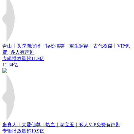
青山丨头陀渊演播丨轻松搞笑丨重生穿越丨古代权谋丨VIP免
费 | 多人有声剧
专辑播放量超11.3亿
11.34亿
蛊真人｜大爱仙尊｜热血｜老宝玉｜多人VIP免费有声剧
专辑播放量超19.9亿