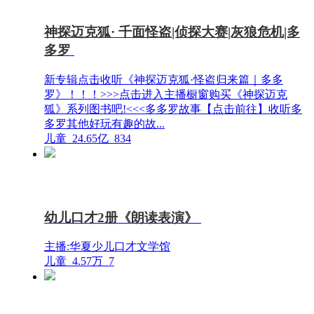
神探迈克狐· 千面怪盗|侦探大赛|灰狼危机|多
多罗
新专辑点击收听《神探迈克狐·怪盗归来篇｜多多
罗》！！！>>>点击进入主播橱窗购买《神探迈克
狐》系列图书吧!<<<多多罗故事【点击前往】收听多
多罗其他好玩有趣的故...
儿童
24.65亿
834
幼儿口才2册《朗读表演》
主播:华夏少儿口才文学馆
儿童
4.57万
7