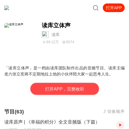
打开APP
读库立体声
读库
69.12万
8574
「读库立体声」是一档由读库团队制作出品的音频节目。读库主编
老六张立宪将不定期地拉上他的小伙伴陪大家一起思考人生。
打
开
A
P
P，完整收听
节目(63)
切换顺序
读库原声 | 《幸福的积分》全文音频版（下篇）