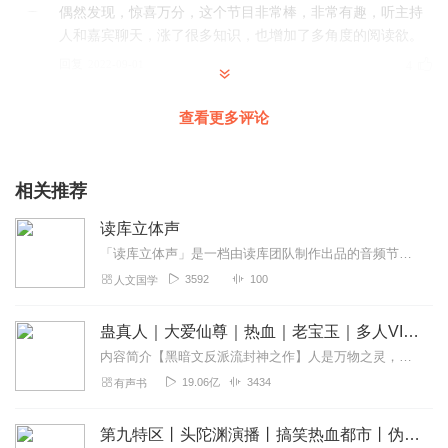
偶然发现，惊喜万分，这个节目非常棒，非常有趣，听主持
人和嘉宾聊天，涨了很多知识，也增加了多角度的阅读欲。
回复
2022-09-01
4
哼哼_mP
查看更多评论
王声老师怎么胖了？第一眼看到封面居然没认出来，您完全
没按图纸生长呀！
相关推荐
回复
2021-07-20
3
读库立体声
偶然进来的
「读库立体声」是一档由读库团队制作出品的音频节目老六张立宪将不定期地拉上他的小伙伴陪大家聊一会儿公众号、微博搜索「读库」，了解最新动态亦可移步官网：https:...
细细听 反复体会 不要急躁
3592
100
人文国学
回复
2021-08-07
2
蛊真人｜大爱仙尊｜热血｜老宝玉｜多人VIP免费有声剧
片片心香
内容简介【黑暗文反派流封神之作】人是万物之灵，蛊是天地真精。一个穿越者不断重生的故事。一个养蛊、炼蛊、用蛊的奇特世界。配音组（男角色）老宝玉旁白...
好久没有更新了。好久没有听到六哥的声音了。
19.06亿
3434
有声书
回复
2023-05-27
1
第九特区丨头陀渊演播丨搞笑热血都市丨伪戒丨VIP免费多人有声剧
JO阿水