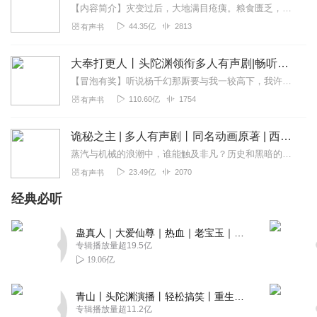
【内容简介】灾变过后，大地满目疮痍。粮食匮乏，资源紧俏，局势混乱……一位从待规划区杀出来的青年，背对着漫天黄沙，孤身来到九区谋生，却不曾想偶然结识三五好友，一念...
喜欢各种各样的嘉宾分享 了解不同的生活和经历
44.35亿
2813
有声书
回复
2023-04-26
1
大奉打更人丨头陀渊领衔多人有声剧|畅听全集|王鹤棣、田曦薇主演影视剧原著|卖报小郎君
呆叔讲故事
【冒泡有奖】听说杨千幻那厮要与我一较高下，我许七安要开始装叉了！快进入声音播放页戳下方输入框，冒个泡偷偷告诉我，我要用哪些诗词才能胜过他？说得好的，有赏！202...
非常好的内容，节省了看纸质书的时间，声音各具特色，让
110.60亿
1754
有声书
人越听越喜欢。经典永远值得仔细咀嚼，玩味。感谢主播带
来的这么好的节目。
有空到我专辑好评下哦
诡秘之主 | 多人有声剧丨同名动画原著 | 西幻克苏鲁 | 乌贼作品
蒸汽与机械的浪潮中，谁能触及非凡？历史和黑暗的迷雾里，又是谁在耳语？我从诡秘中醒来，睁眼看见这个世界：枪械，大炮，巨舰，飞空艇，差分机；魔药，占卜，诅咒，倒吊人...
回复
2023-03-31
0
23.49亿
2070
有声书
苏白墨墨
经典必听
蛮有意思点的，喜欢听
回复
2022-10-23
蛊真人｜大爱仙尊｜热血｜老宝玉｜多人VIP免费有声剧
0
专辑播放量超19.5亿
19.06亿
纳与言
轻松，有意思。值得回味与反思。
青山丨头陀渊演播丨轻松搞笑丨重生穿越丨古代权谋丨VIP免费 | 多人有声剧
回复
2024-04-22
0
专辑播放量超11.2亿