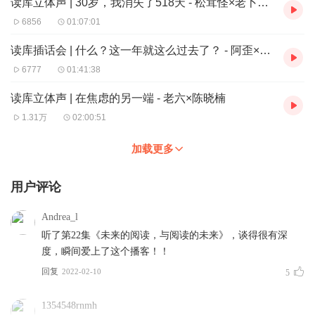
读库立体声 | 30岁，我消失了518天 - 松茸怪×老卜×老六
6856
01:07:01
读库插话会 | 什么？这一年就这么过去了？ - 阿歪×高清×佳琦×晟钧
6777
01:41:38
读库立体声 | 在焦虑的另一端 - 老六×陈晓楠
1.31万
02:00:51
加载更多
用户评论
Andrea_l
听了第22集《未来的阅读，与阅读的未来》，谈得很有深
度，瞬间爱上了这个播客！！
回复
2022-02-10
5
1354548rnmh