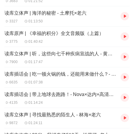
3683
01:21:52
读库立体声 | 海洋的秘密 - 土摩托×老六
3327
01:13:50
读库原声 | 《幸福的积分》全文音频版（上篇）
3775
01:40:42
读库立体声 | 听，这些向七千种疾病宣战的人 - 黄如方×喻柏雅×老六
7900
01:17:47
读库插话会 | 吃一顿火锅的钱，还能用来做什么？- 和平×鬼灯×晟钧
6635
01:07:38
读库插话会 | 带上地球去跑路！- Nova×达内×高清×大纲
4135
01:14:24
读库立体声 | 寻找最熟悉的陌生人 - 林海×老六
9872
01:24:11