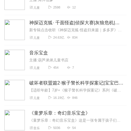
2598
12
儿童
神探迈克狐· 千面怪盗|侦探大赛|灰狼危机|多多罗
新专辑点击收听《神探迈克狐·怪盗归来篇｜多多罗》！！！>>>点击进入主播橱窗购买《神探迈克狐》系列图书吧!<<<多多罗故事【点击前往】收听多多罗其他好玩有趣的故...
24.63亿
834
儿童
音乐宝盒
主播:葫芦弟弟儿童书店
454
7
儿童
破坏者联盟篇2·猴子警长科学探案记|宝宝巴士故事
【适听年龄】7岁+《猴子警长科学探案记》系列《破坏者联盟篇1·猴子警长科学探案记》>>>《破坏者联盟篇2·猴子警长科学探案记》>>>《破坏者联盟篇3·猴子警长科...
16.19亿
846
儿童
《童梦乐章：奇幻音乐宝盒》
《童梦乐章：奇幻音乐宝盒》这是一张专属于孩子们的音乐专辑——《童梦乐章：奇幻音乐宝盒》，它犹如一把开启童趣世界大门的魔法钥匙。专辑中的每一首曲子都充满了奇思...
5036
54
音乐