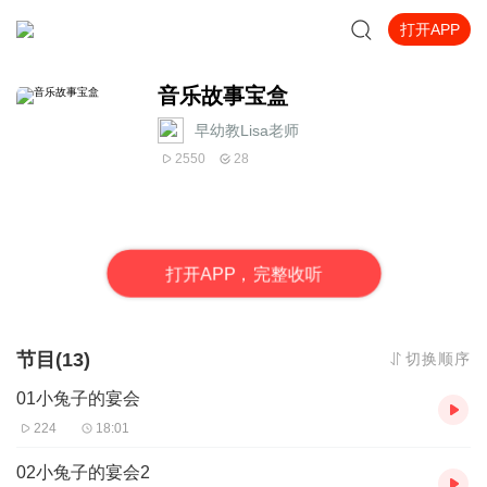
打开APP
音乐故事宝盒
早幼教Lisa老师
2550
28
打
开
A
P
P，完整收听
节目(13)
切换顺序
01小兔子的宴会
224
18:01
02小兔子的宴会2