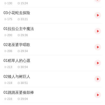
130
15:24
03小花蛇去探险
175
33:21
01拉拉公主中魔法
200
29:36
02老巫婆学唱歌
206
29:34
01稻草人的心愿
213
30:54
02矮人与树巨人
219
30:51
01跳跳巫婆偷鼓棒
216
29:04