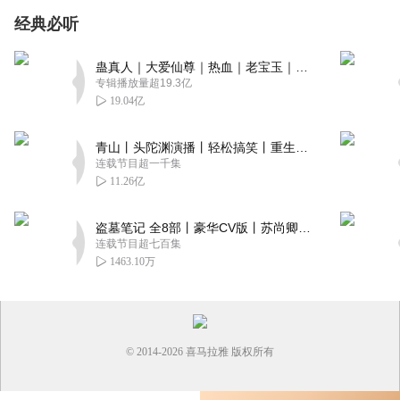
经典必听
蛊真人｜大爱仙尊｜热血｜老宝玉｜多人VIP免费有声剧
专辑播放量超19.3亿
19.04亿
青山丨头陀渊演播丨轻松搞笑丨重生穿越丨古代权谋丨VIP免费 | 多人有声剧
连载节目超一千集
11.26亿
盗墓笔记 全8部丨豪华CV版丨苏尚卿&边江 领衔 多人有声剧丨冠声文化丨南派三叔
连载节目超七百集
1463.10万
© 2014-
2026
喜马拉雅 版权所有